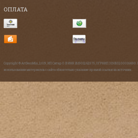
ОПЛАТА
Copyright © ArtDecoMix, 2019, ИП Ситар О.В ИНН 181901262575, ОГРНИП 319183200016690.
использовании материалов с сайта обязательно указание прямой ссылки на источник.