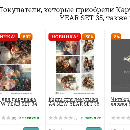
Покупатели, которые приобрели Кар
YEAR SET 35, также
-8%
ИНКА!
-50%
НОВИНКА!
-50%
 для декупажа
Карта для декупажа
Чипбор
EW YEAR SET 34
А4 NEW YEAR SET 36
еловая
В наличии
В наличии
(0)
(0)