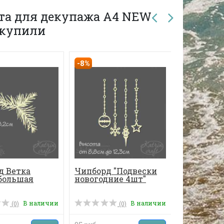
та для декупажа А4 NEW
 купили
-8%
д Ветка
Чипборд "Подвески
Чипборд 
 большая
новогодние 4шт"
Если вери
оживет
В наличии
В наличии
(0)
(0)