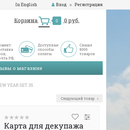
In English
Вход
Регистрация
Корзина
0 руб.
0
омент-
Доступные
Свыше
оставка
способы
8000
он,
оплаты
товаров
чта РФ,
ДЭК
зывы о магазине
EW YEAR SET 35
Следующий товар
Карта для декупажа