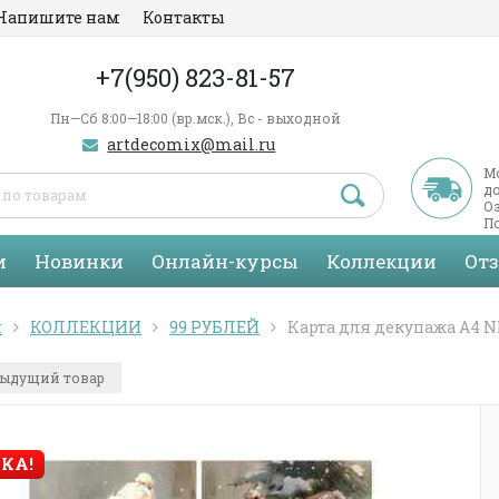
Напишите нам
Контакты
+7(950) 823-81-57
Пн—Сб 8:00—18:00 (вр.мск.), Вс - выходной
artdecomix@mail.ru
М
д
Оз
По
С
и
Новинки
Онлайн-курсы
Коллекции
От
я
КОЛЛЕКЦИИ
99 РУБЛЕЙ
Карта для декупажа А4 N
ыдущий товар
КА!