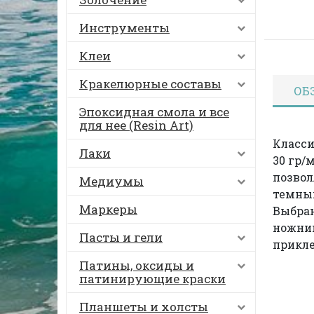
Инструменты
Клеи
Кракелюрные составы
ОБ
Эпоксидная смола и все
для нее (Resin Art)
Класси
Лаки
30 гр/
позвол
Медиумы
темных
Маркеры
Выбра
ножниц
Пасты и гели
прикле
Патины, оксиды и
патинирующие краски
Планшеты и холсты