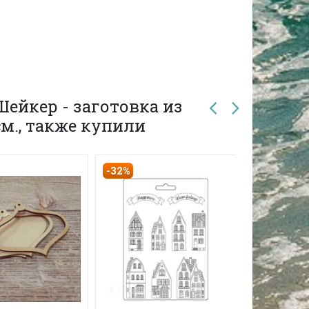
ейкер - заготовка из
м., также купили
-32%
-8%