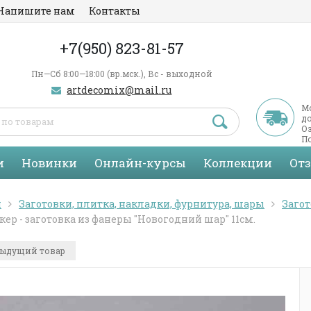
Напишите нам
Контакты
+7(950) 823-81-57
Пн—Сб 8:00—18:00 (вр.мск.), Вс - выходной
artdecomix@mail.ru
М
д
Оз
По
С
и
Новинки
Онлайн-курсы
Коллекции
От
я
Заготовки, плитка, накладки, фурнитура, шары
Загот
ер - заготовка из фанеры "Новогодний шар" 11см.
ыдущий товар