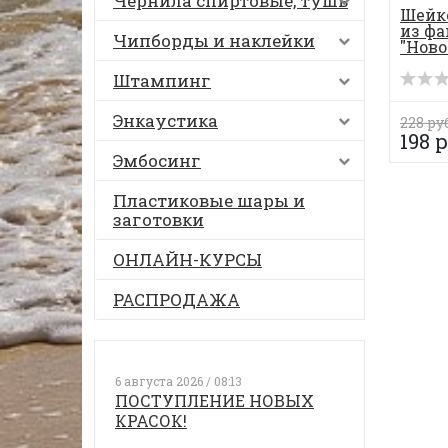
Чернила спиртовые, тушь
Шейке
из ф
Чипборды и наклейки
"Ново
Штампинг
Энкаустика
228 ру
198 р
Эмбосинг
Пластиковые шары и
заготовки
ОНЛАЙН-КУРСЫ
РАСПРОДАЖА
6 августа 2026 / 08:13
ПОСТУПЛЕНИЕ НОВЫХ
КРАСОК!