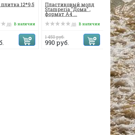
плитка 12*9,5
Пластиковый молд
Чипборд 
Stamperia "Дома" ,
новогодн
формат А4 ...
В наличии
В наличии
(0)
(0)
1 450 руб.
95 руб.
б.
990 руб.
87 руб.