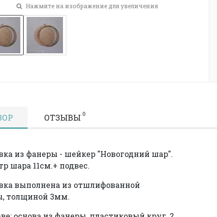
Нажмите на изображение для увеличения
0
ЗОР
ОТЗЫВЫ
вка из фанеры - шейкер "Новогодний шар".
р шара 11см.+ подвес.
вка выполнена из отшлифованной
, толщиной 3мм.
аве: основа из фанеры, пластиковый круг, 2