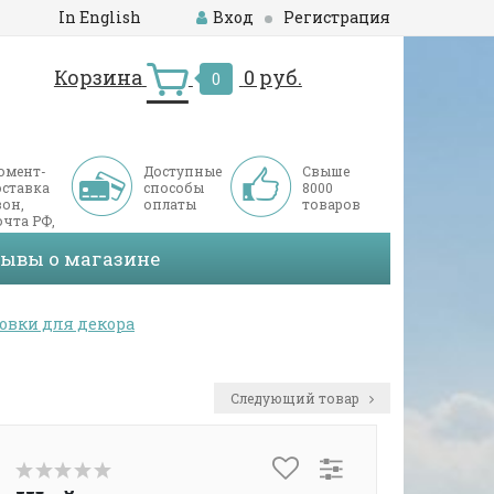
In English
Вход
Регистрация
Корзина
0 руб.
0
омент-
Доступные
Свыше
оставка
способы
8000
он,
оплаты
товаров
чта РФ,
ДЭК
зывы о магазине
овки для декора
Следующий товар