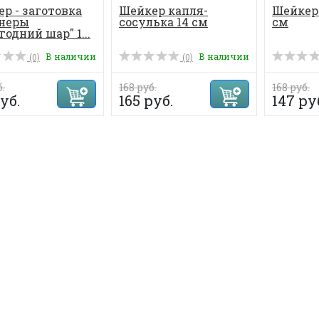
р - заготовка
Шейкер капля-
Шейкер 
анеры
сосулька 14 см
см
годний шар" 1...
В наличии
В наличии
(0)
(0)
б.
168 руб.
168 руб.
уб.
165 руб.
147 ру