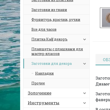
Заготовки из ткани
Фурнитура, крючки, ручки
Все для часов
Плитка Каф'декоръ
Планшеты с плашками для
мастер-классов
ОБ
Заготовки для декора
Накладки
Загото
Прочее
Диамет
Золочение
Загото
фанеры
Инструменты
В сост