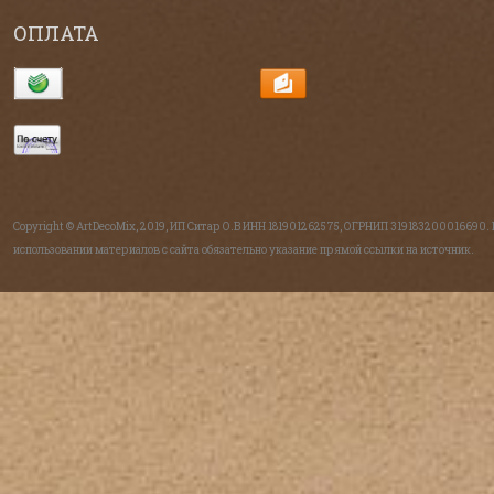
ОПЛАТА
Copyright © ArtDecoMix, 2019, ИП Ситар О.В ИНН 181901262575, ОГРНИП 319183200016690.
использовании материалов с сайта обязательно указание прямой ссылки на источник.