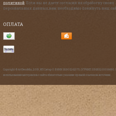
политикой
. Если вы не даете согласия на обработку своих
персональных данных,вам необходимо покинуть наш сай
ОПЛАТА
Copyright © ArtDecoMix, 2019, ИП Ситар О.В ИНН 181901262575, ОГРНИП 319183200016690.
использовании материалов с сайта обязательно указание прямой ссылки на источник.