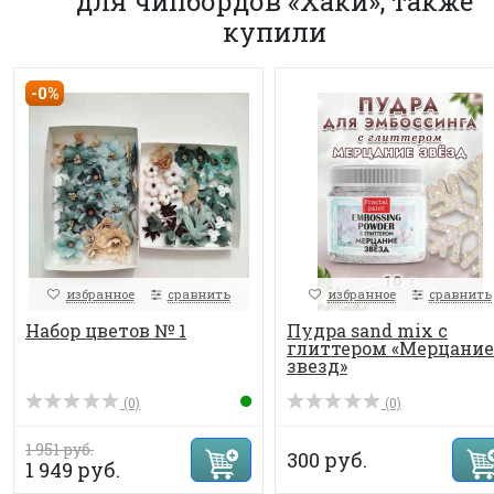
для чипбордов «Хаки», также
купили
-0%
избранное
сравнить
избранное
сравнить
Набор цветов № 1
Пудра sand mix с
глиттером «Мерцание
звезд»
(0)
(0)
1 951 руб.
300 руб.
1 949 руб.