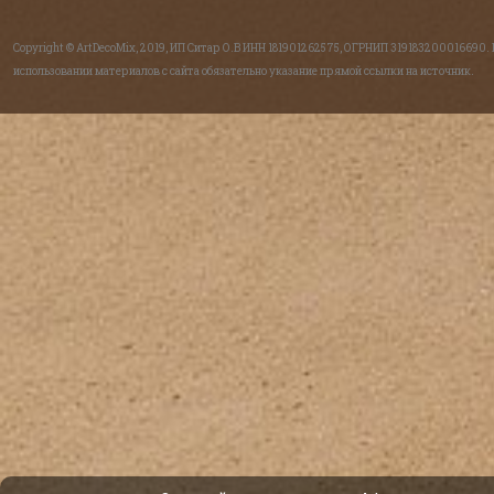
Copyright © ArtDecoMix, 2019, ИП Ситар О.В ИНН 181901262575, ОГРНИП 319183200016690.
использовании материалов с сайта обязательно указание прямой ссылки на источник.