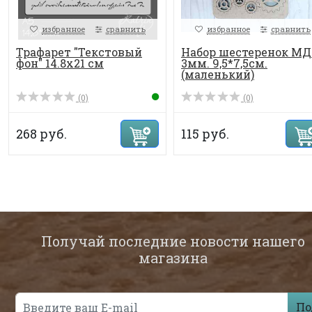
избранное
сравнить
избранное
сравнить
Трафарет "Текстовый
Набор шестеренок М
фон" 14.8х21 см
3мм. 9,5*7,5см.
(маленький)
(0)
(0)
268 руб.
115 руб.
Получай последние новости нашего
магазина
По