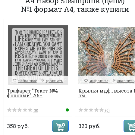
А4 Набор Steampunk (цепи)
№1 формат А4, также купили
избранное
сравнить
избранное
сравнить
Трафарет "Текст №4
Крылья мдф., высота 
фоновый" А5+
см.
(0)
(0)
358 руб.
320 руб.