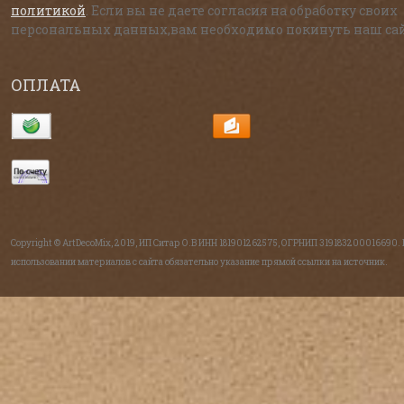
политикой
. Если вы не даете согласия на обработку своих
персональных данных,вам необходимо покинуть наш сай
ОПЛАТА
Copyright © ArtDecoMix, 2019, ИП Ситар О.В ИНН 181901262575, ОГРНИП 319183200016690.
использовании материалов с сайта обязательно указание прямой ссылки на источник.