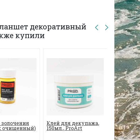
Планшет декоративный
также купили
 золочения
Клей для декупажа,
Поталь в 
к очищенный)
150мл., ProArt
медь, 14*1
25листов