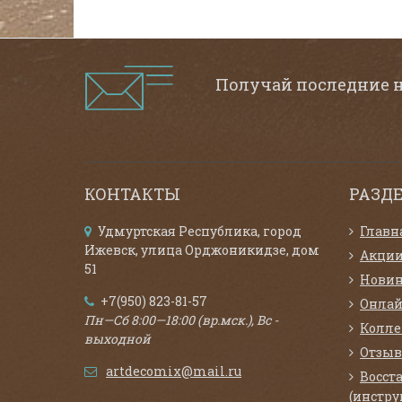
Получай последние 
КОНТАКТЫ
РАЗД
Удмуртская Республика, город
Главн
Ижевск, улица Орджоникидзе, дом
Акци
51
Нови
+7(950) 823-81-57
Онлай
Пн—Сб 8:00—18:00 (вр.мск.), Вс -
Колл
выходной
Отзыв
artdecomix@mail.ru
Восст
(инстру