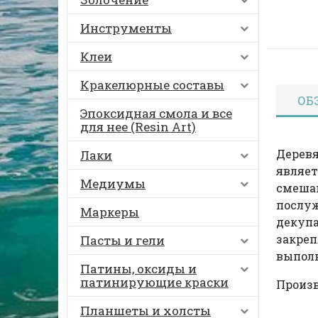
Инструменты
Клеи
Кракелюрные составы
ОБ
Эпоксидная смола и все
для нее (Resin Art)
Деревя
Лаки
являет
Медиумы
смешан
послуж
Маркеры
декупа
закреп
Пасты и гели
выполн
Патины, оксиды и
патинирующие краски
Произв
Планшеты и холсты