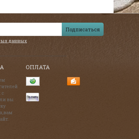
Подписаться
ных данных
А
ОПЛАТА
ем
тителей
 с
сли вы
тку
х,вам
айт.