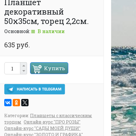
Планшет
декоративный
50х35см, торец 2,2см.
Основной:
В наличии
635 руб.
Купить
Категории:
Планшеты с классическим
торцом
Онлайн-курс "ПРО РОЗЫ"
Онлайн-курс "САДЫ МОЕЙ ДУШИ"
Онлайн-курс "ЗОЛОТО И ГРАФИКА"