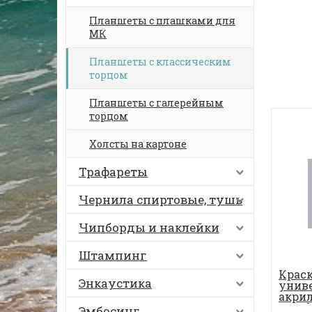
Планшеты с плашками для
МК
Планшеты с классическим
торцом
Планшеты с галерейным
торцом
Холсты на картоне
Трафареты
Чернила спиртовые, тушь
Чипборды и наклейки
Штампинг
Крас
Энкаустика
унив
акрил
Acryli
Эмбосинг