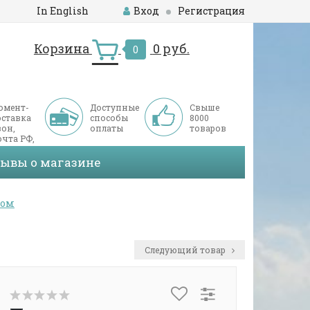
In English
Вход
Регистрация
Корзина
0 руб.
0
омент-
Доступные
Свыше
оставка
способы
8000
он,
оплаты
товаров
чта РФ,
ДЭК
зывы о магазине
цом
Следующий товар