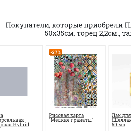
Покупатели, которые приобрели 
50х35см, торец 2,2см., 
-27%
ка
Рисовая карта
Лак для
ерсальная
"Мелкие гранаты"
(Шелла
овая Hybrid
50 мл
c 70 мл, цвет...