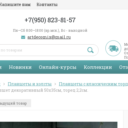
Напишите нам
Контакты
+7(950) 823-81-57
Пн—Сб 8:00—18:00 (вр.мск.), Вс - выходной
artdecomix@mail.ru
М
д
Оз
По
С
и
Новинки
Онлайн-курсы
Коллекции
От
я
Планшеты и холсты
Планшеты с классическим тор
шет декоративный 50х35см, торец 2,2см.
ыдущий товар