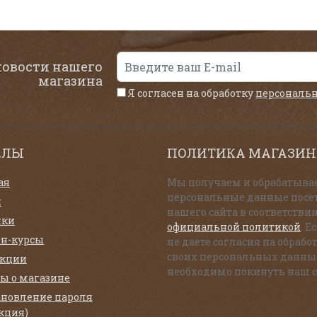
новости нашего
магазина
Я согласен на обработку
персональ
ЕЛЫ
ПОЛИТИКА МАГАЗИН
ая
Мы получаем и обрабатыва
персональные данные посе
и
нашего сайта в соответствии
нки
официальной политикой
. Е
н-курсы
не даете согласия на обрабо
своих персональных данны
екции
необходимо покинуть наш с
ы о магазине
ановление пароля
кция)