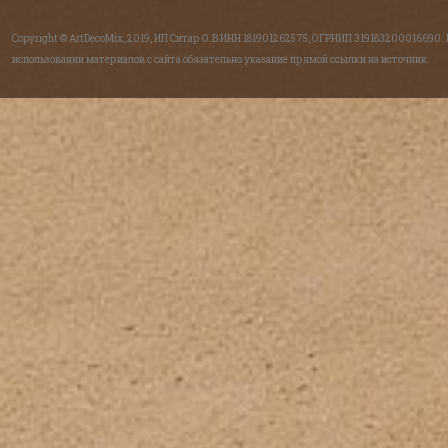
Copyright © ArtDecoMix, 2019, ИП Ситар О.В ИНН 181901262575, ОГРНИП 319183200016690.
использовании материалов с сайта обязательно указание прямой ссылки на источник.