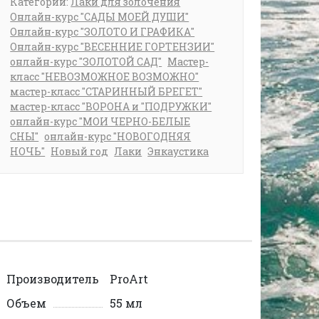
Категории:
Лаки для золочения
Онлайн-курс "САДЫ МОЕЙ ДУШИ"
Онлайн-курс "ЗОЛОТО И ГРАФИКА"
Онлайн-курс "ВЕСЕННИЕ ГОРТЕНЗИИ"
онлайн-курс "ЗОЛОТОЙ САД"
Мастер-
класс "НЕВОЗМОЖНОЕ ВОЗМОЖНО"
мастер-класс "СТАРИННЫЙ БРЕГЕТ"
мастер-класс "ВОРОНА и "ПОДРУЖКИ"
онлайн-курс "МОИ ЧЕРНО-БЕЛЫЕ
СНЫ"
онлайн-курс "НОВОГОДНЯЯ
НОЧЬ"
Новый год
Лаки
Энкаустика
Производитель
ProArt
Объем
55 мл