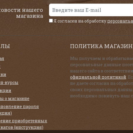
новости нашего
магазина
Я согласен на обработку
персональ
ЕЛЫ
ПОЛИТИКА МАГАЗИН
ая
Мы получаем и обрабатыва
персональные данные посе
и
нашего сайта в соответствии
нки
официальной политикой
. Е
н-курсы
не даете согласия на обрабо
своих персональных данны
екции
необходимо покинуть наш с
ы о магазине
ановление пароля
кция)
ение приобретенных
катов (инструкция)