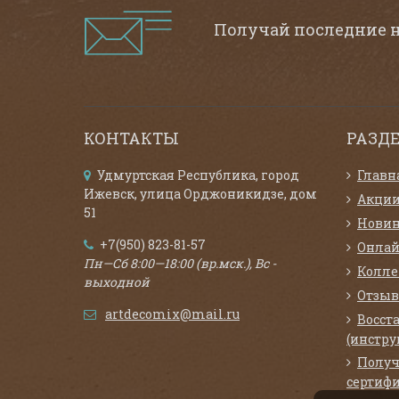
Получай последние 
КОНТАКТЫ
РАЗД
Удмуртская Республика, город
Главн
Ижевск, улица Орджоникидзе, дом
Акци
51
Нови
+7(950) 823-81-57
Онлай
Пн—Сб 8:00—18:00 (вр.мск.), Вс -
Колл
выходной
Отзыв
artdecomix@mail.ru
Восст
(инстру
Получ
сертифи