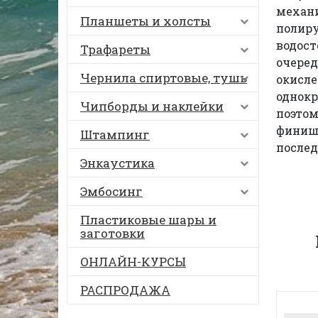
механ
Планшеты и холсты
полиру
водост
Трафареты
очеред
Чернила спиртовые, тушь
окисле
однокр
Чипборды и наклейки
поэтом
финишн
Штампинг
послед
Энкаустика
Эмбосинг
Пластиковые шары и
заготовки
ОНЛАЙН-КУРСЫ
РАСПРОДАЖА