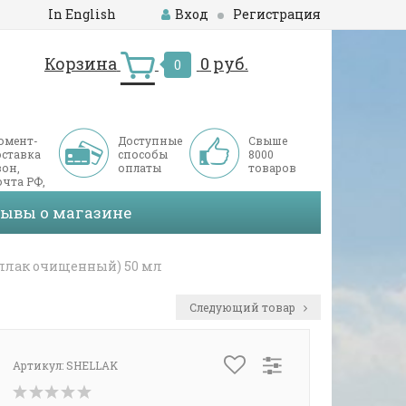
In English
Вход
Регистрация
Корзина
0 руб.
0
омент-
Доступные
Свыше
оставка
способы
8000
он,
оплаты
товаров
чта РФ,
ДЭК
зывы о магазине
еллак очищенный) 50 мл
Следующий товар
Артикул:
SHELLAK