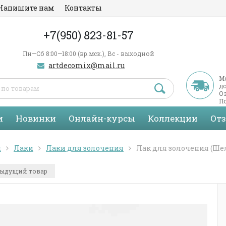
Напишите нам
Контакты
+7(950) 823-81-57
Пн—Сб 8:00—18:00 (вр.мск.), Вс - выходной
artdecomix@mail.ru
М
д
Оз
По
С
и
Новинки
Онлайн-курсы
Коллекции
От
я
Лаки
Лаки для золочения
Лак для золочения (Ш
ыдущий товар