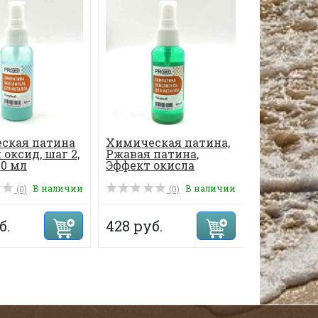
ская патина
Химическая патина,
Поталь д
 оксид, шаг 2,
Ржавая патина,
золочения
50 мл
Эффект окисла
лист 14х14
металла, ...
листов...
В наличии
В наличии
(0)
(0)
б.
428 руб.
385 руб.