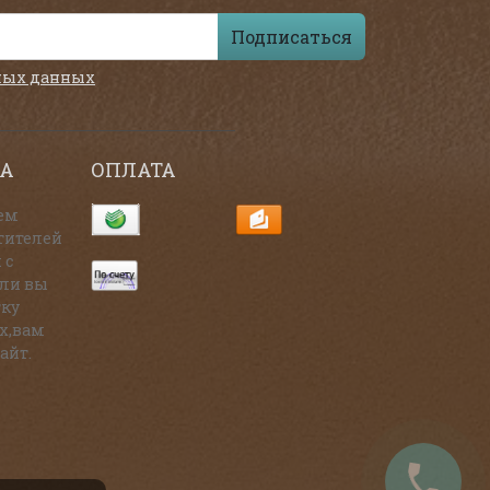
Подписаться
ных данных
А
ОПЛАТА
ем
тителей
 с
сли вы
тку
х,вам
айт.