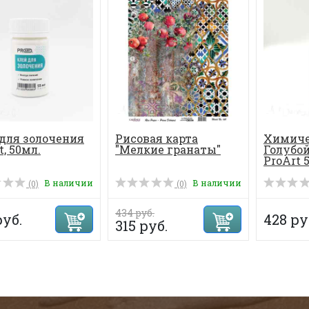
для золочения
Рисовая карта
Химиче
t, 50мл.
"Мелкие гранаты"
Голубой
ProArt 
В наличии
В наличии
(0)
(0)
434 руб.
руб.
428 ру
315 руб.