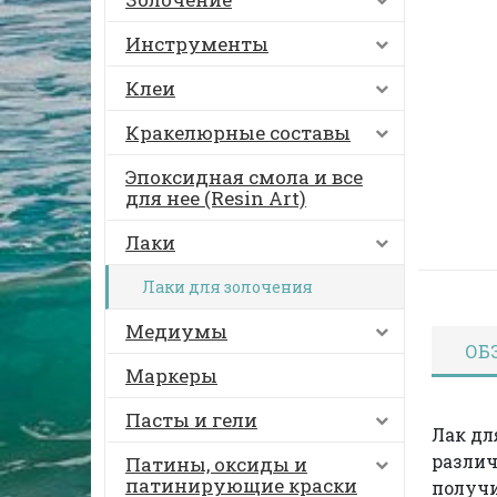
Инструменты
Клеи
Кракелюрные составы
Эпоксидная смола и все
для нее (Resin Art)
Лаки
Лаки для золочения
Медиумы
ОБ
Маркеры
Пасты и гели
Лак дл
различ
Патины, оксиды и
патинирующие краски
получи