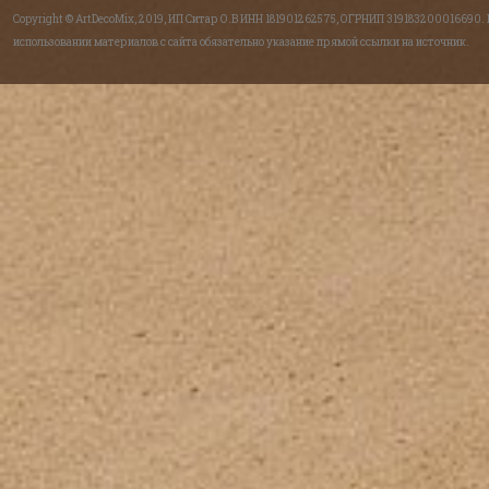
Copyright © ArtDecoMix, 2019, ИП Ситар О.В ИНН 181901262575, ОГРНИП 319183200016690.
использовании материалов с сайта обязательно указание прямой ссылки на источник.