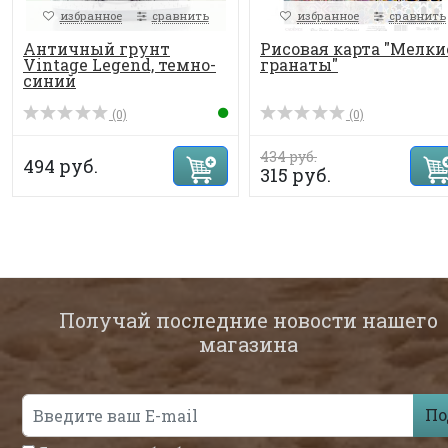
избранное
сравнить
избранное
сравнить
Античный грунт
Рисовая карта "Мелки
Vintage Legend, темно-
гранаты"
синий
(0)
(0)
434 руб.
494 руб.
315 руб.
Получай последние новости нашего
магазина
По