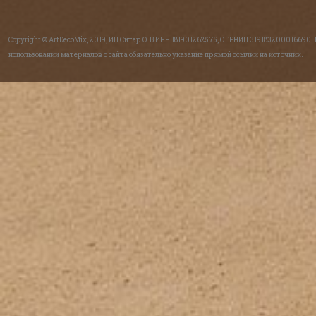
Copyright © ArtDecoMix, 2019, ИП Ситар О.В ИНН 181901262575, ОГРНИП 319183200016690.
использовании материалов с сайта обязательно указание прямой ссылки на источник.