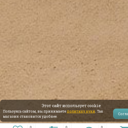
Этот сайт использует cookie
Пользуясь сайтом, вы принимаете
политику куки
. Так
Согл
магазин становится удобнее.
0
0
0