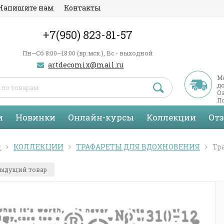
Напишите нам
Контакты
+7(950) 823-81-57
Пн—Сб 8:00—18:00 (вр.мск.), Вс - выходной
artdecomix@mail.ru
М
д
Оз
По
С
и
Новинки
Онлайн-курсы
Коллекции
От
я
КОЛЛЕКЦИИ
ТРАФАРЕТЫ ДЛЯ ВДОХНОВЕНИЯ
Тр
ыдущий товар