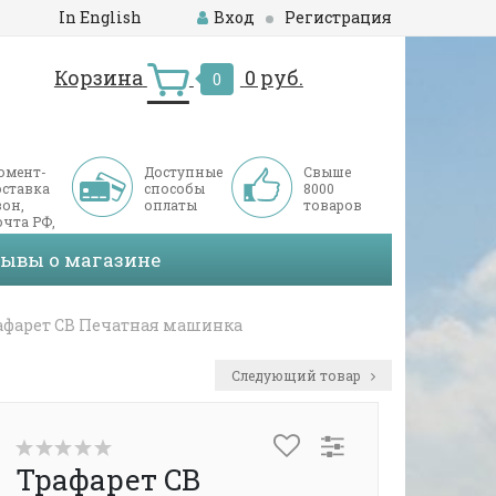
In English
Вход
Регистрация
Корзина
0 руб.
0
омент-
Доступные
Свыше
оставка
способы
8000
он,
оплаты
товаров
чта РФ,
ДЭК
зывы о магазине
афарет CB Печатная машинка
Следующий товар
Трафарет CB