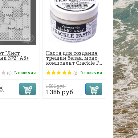
т "Лист
Паста для создания
Трафарет 
ый №2" А5+
трещин белая, моно-
14.8х21см
компонент Crackle P...
В наличии
В наличии
(0)
(1)
1 586 руб.
б.
268 руб.
1 386 руб.