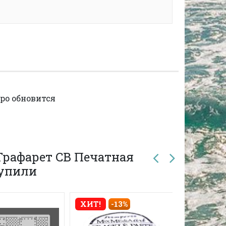
ро обновится
Трафарет CB Печатная
купили
ХИТ!
-13%