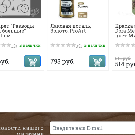
рет "Разводы
Лаковая поталь,
Краска
 большие"
Золото, ProArt
Dora Met
21 см
цвет М
зе...
В наличии
В наличии
(0)
(0)
515 руб.
руб.
793 руб.
514 ру
новости нашего
магазина