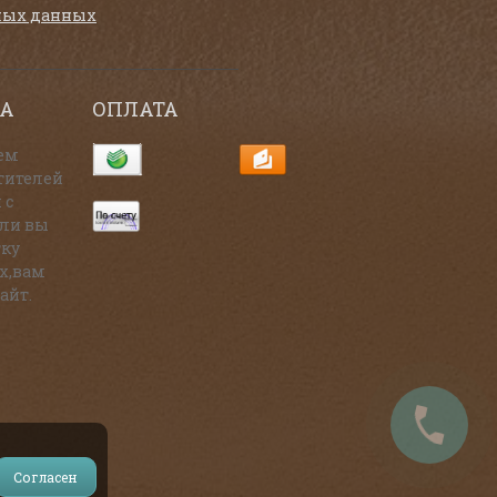
ных данных
А
ОПЛАТА
ем
тителей
 с
сли вы
тку
х,вам
айт.
Согласен
и на источник.