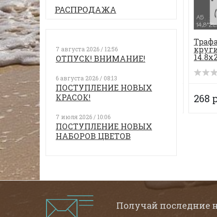
РАСПРОДАЖА
ра-глазурь для
Краска
Трафа
пбордов
универсальная
круги
7 августа 2026 / 12:56
лубика»
акриловая Hybrid
14.8х
ОТПУСК! ВНИМАНИЕ!
Acrylic 70 мл, цвет...
В наличии
В наличии
(0)
(0)
6 августа 2026 / 08:13
ПОСТУПЛЕНИЕ НОВЫХ
 руб.
КРАСОК!
349 руб.
268 
7 июля 2026 / 10:06
ПОСТУПЛЕНИЕ НОВЫХ
НАБОРОВ ЦВЕТОВ
Получай последние 