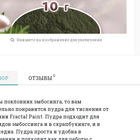
Нажмите на изображение для увеличения
0
ЗОР
ОТЗЫВЫ
ы поклонник эмбосинга, то вам
ельно понравится пудра для тиснения от
ии Fractal Paint. Пудра подходит для
идов эмбоссинга и в скрапбукинге, и в
едиа. Пудра проста и удобна в
ении и подходит как для работы с