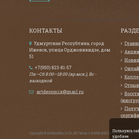
КОНТАКТЫ
РАЗД
Удмуртская Республика, город
Главн
Ижевск, улица Орджоникидзе, дом
Акци
51
Нови
+7(950) 823-81-57
Онлай
Пн—Сб 8:00—18:00 (вр.мск.), Вс -
Колл
выходной
Отзыв
artdecomix@mail.ru
Восст
(инстру
Получ
сертифи
Пользуясь с
Copyright © ArtDecoMix, 2019, ИП Ситар О.В ИНН 181901262575, ОГРНИП 
удобнее.