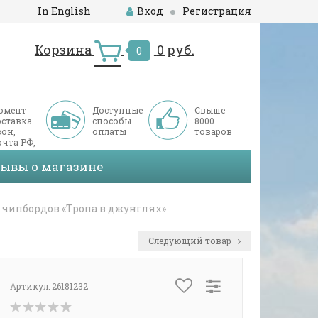
In English
Вход
Регистрация
Корзина
0 руб.
0
омент-
Доступные
Свыше
оставка
способы
8000
он,
оплаты
товаров
чта РФ,
ДЭК
зывы о магазине
 чипбордов «Тропа в джунглях»
Следующий товар
Артикул:
26181232