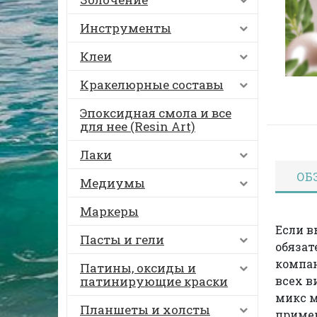
Инструменты
Клеи
Кракелюрные составы
Эпоксидная смола и все
для нее (Resin Art)
Лаки
ОБ
Медиумы
Маркеры
Если в
Пасты и гели
обязат
компан
Патины, оксиды и
патинирующие краски
всех в
микс м
Планшеты и холсты
примен