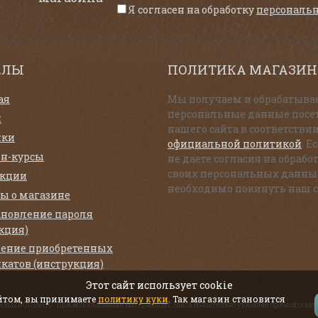
Я согласен на обработку
персональ
ЕЛЫ
ПОЛИТИКА МАГАЗИН
ая
Мы получаем и обрабатыва
персональные данные посе
и
нашего сайта в соответствии
нки
официальной политикой
. Е
н-курсы
не даете согласия на обрабо
своих персональных данны
екции
необходимо покинуть наш с
ы о магазине
ановление пароля
кция)
ение приобретенных
катов (инструкция)
Этот сайт использует cookie
айтом, вы принимаете
политику куки
. Так магазин становится
319183200016690. При использовании материалов с сайта обязательно указание прямой ссылк