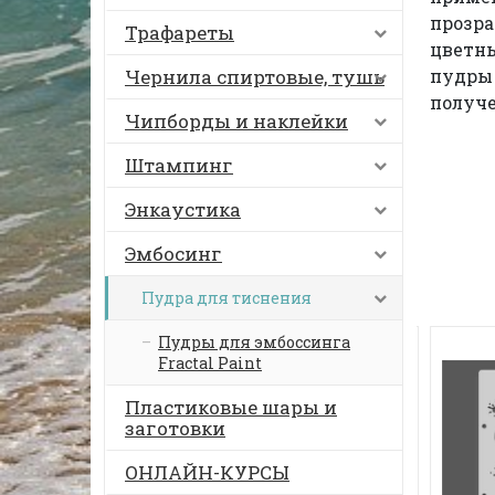
прозра
Трафареты
цветны
Чернила спиртовые, тушь
пудры 
получе
Чипборды и наклейки
Штампинг
Энкаустика
Эмбосинг
Пудра для тиснения
Пудры для эмбоссинга
Fractal Paint
Пластиковые шары и
заготовки
ОНЛАЙН-КУРСЫ