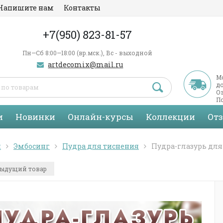
Напишите нам
Контакты
+7(950) 823-81-57
Пн—Сб 8:00—18:00 (вр.мск.), Вс - выходной
artdecomix@mail.ru
М
д
Оз
По
С
и
Новинки
Онлайн-курсы
Коллекции
От
я
Эмбосинг
Пудра для тиснения
Пудра-глазурь для
ыдущий товар