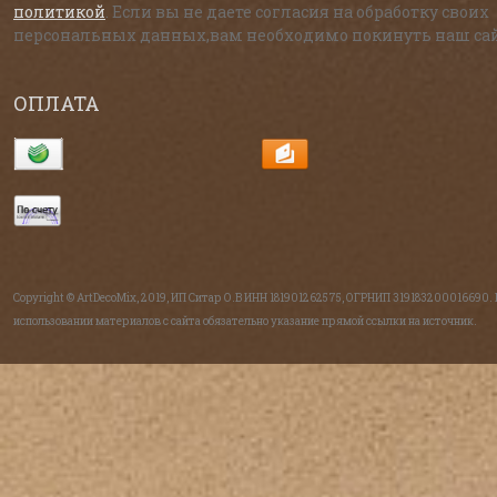
политикой
. Если вы не даете согласия на обработку своих
персональных данных,вам необходимо покинуть наш сай
ОПЛАТА
Copyright © ArtDecoMix, 2019, ИП Ситар О.В ИНН 181901262575, ОГРНИП 319183200016690.
использовании материалов с сайта обязательно указание прямой ссылки на источник.