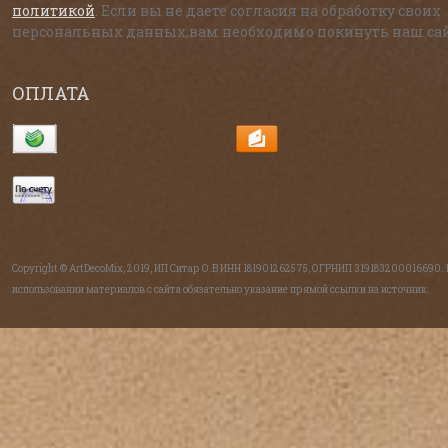
политикой
. Если вы не даете согласия на обработку своих
персональных данных,вам необходимо покинуть наш сай
ОПЛАТА
Copyright © ArtDecoMix, 2019, ИП Ситар О.В ИНН 181901262575, ОГРНИП 319183200016690.
использовании материалов с сайта обязательно указание прямой ссылки на источник.