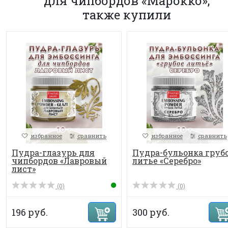
для чипбордов «Марокко»,
также купили
избранное
сравнить
избранное
сравнить
Пудра-глазурь для
Пудра-бульонка груб
чипбордов «Лавровый
литье «Серебро»
лист»
(0)
(0)
196 руб.
300 руб.