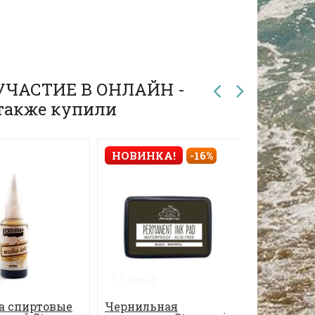
 УЧАСТИЕ В ОНЛАЙН -
также купили
НОВИНКА!
-16%
а спиртовые
Чернильная