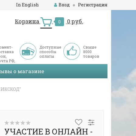
In English
Вход
Регистрация
Корзина
0 руб.
0
омент-
Доступные
Свыше
оставка
способы
8000
он,
оплаты
товаров
чта РФ,
ДЭК
зывы о магазине
МИКСКОД"
УЧАСТИЕ В ОНЛАЙН -