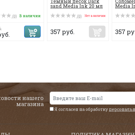
Темный песок Dark
Соломе
sand Media Ink 20 мл
Media I
В наличии
(0)
(0)
Нет в наличии
.
357 руб.
357 ру
руб.
новости нашего
магазина
Я согласен на обработку
персональ
ЕЛЫ
ПОЛИТИКА МАГАЗИН