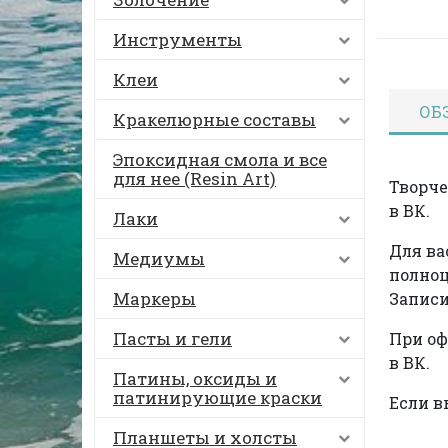
Инструменты
Клеи
ОБ
Кракелюрные составы
Эпоксидная смола и все
для нее (Resin Art)
Творче
в ВК.
Лаки
Для ва
Медиумы
полноц
Маркеры
Записи
Пасты и гели
При оф
в ВК.
Патины, оксиды и
патинирующие краски
Если в
Планшеты и холсты