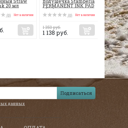
нный Straw
подушечка Stamperia
nk 20 мл
PERMANENT INK PAD
Black
(0)
(0)
Нет в наличии
Нет в наличии
1 350 руб.
б.
1 138 руб.
Подписаться
ных данных
А
ОПЛАТА