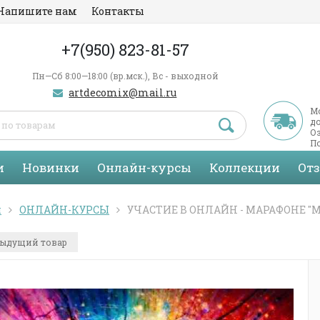
Напишите нам
Контакты
+7(950) 823-81-57
Пн—Сб 8:00—18:00 (вр.мск.), Вс - выходной
artdecomix@mail.ru
М
д
Оз
По
С
и
Новинки
Онлайн-курсы
Коллекции
От
я
ОНЛАЙН-КУРСЫ
УЧАСТИЕ В ОНЛАЙН - МАРАФОНЕ "
ыдущий товар