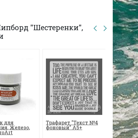
ипборд "Шестеренки",
и
к для
Трафарет "Текст №4
Чипборд 
ия, Железо,
фоновый" А5+
roArt