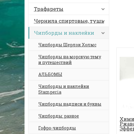
Трафареты
Чернила спиртовые, тушь
Чипборды и наклейки
Чипборды Шерлок Холмс
Чипборды на морскую тему
и путешествий
АЛЬБОМЫ
Чипборды и наклейки
Stamperia
Чипборды надписи и буквы
Чипборды: разное
Хими
Ржава
Гофро-чипборды
Эффе
металл