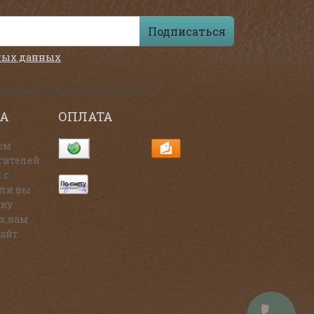
Подписаться
ных данных
А
ОПЛАТА
ем
тителей
 с
сли вы
тку
х,вам
айт.