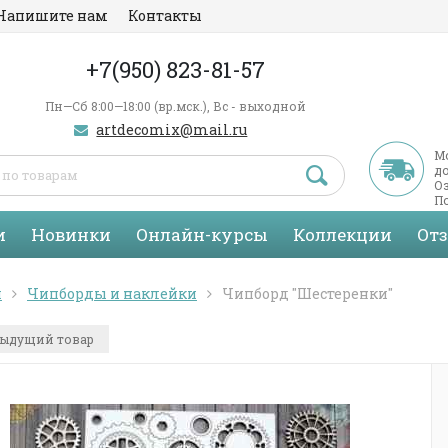
Напишите нам
Контакты
+7(950) 823-81-57
Пн—Сб 8:00—18:00 (вр.мск.), Вс - выходной
artdecomix@mail.ru
М
д
Оз
По
С
и
Новинки
Онлайн-курсы
Коллекции
От
я
Чипборды и наклейки
Чипборд "Шестеренки"
ыдущий товар