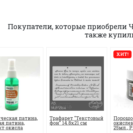
Покупатели, которые приобрели Ч
также купил
ХИТ!
ческая патина,
Трафарет "Текстовый
Порошо
я патина,
фон" 14.8х21 см
окислен
кт окисла
25мл., P
а, ...