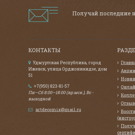
Получай последние 
КОНТАКТЫ
РАЗД
Удмуртская Республика, город
Главн
Ижевск, улица Орджоникидзе, дом
Акци
51
Нови
+7(950) 823-81-57
Онлай
Пн—Сб 8:00—18:00 (вр.мск.), Вс -
Колл
выходной
Отзыв
artdecomix@mail.ru
Восст
(инстру
Получ
сертифи