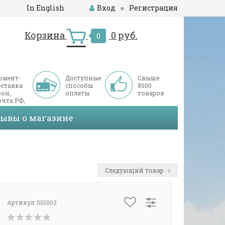
In English
Вход
Регистрация
Корзина
0 руб.
0
омент-
Доступные
Свыше
оставка
способы
8000
он,
оплаты
товаров
чта РФ,
ДЭК
зывы о магазине
Следующий товар
Артикул:
001003