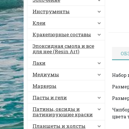
Инструменты
Клеи
Кракелюрные составы
Эпоксидная смола и все
для нее (Resin Art)
ОБ
Лаки
Медиумы
Набор 
Маркеры
Размер
Пасты и гели
Размер
Патины, оксиды и
Чипбор
патинирующие краски
цвета 
Планшеты и холсты