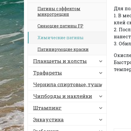
Для п
Патины с зффектом
микротрещин
1. В м
клей с
Сияющие патины FP
2. Пос
нанес
Химические патины
3. Оби
Патинирующие краски
Окисле
Планшеты и холсты
Быстро
темпер
Трафареты
Чернила спиртовые, тушь
Чипборды и наклейки
Штампинг
Энкаустика