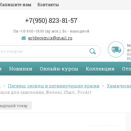
Напишите нам
Контакты
+7(950) 823-81-57
Пн—Сб 8:00—18:00 (вр.мск.), Вс - выходной
artdecomix@mail.ru
М
д
Оз
По
С
и
Новинки
Онлайн-курсы
Коллекции
От
я
Патины, оксиды и патинирующие краски
Химическ
шок для окисления, Железо, 25мл., ProArt
ыдущий товар