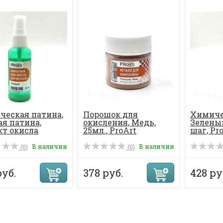
ческая патина,
Порошок для
Химиче
я патина,
окисления, Медь,
Зеленый
кт окисла
25мл., ProArt
шаг, Pr
а, ...
В наличии
В наличии
(0)
(0)
руб.
378 руб.
428 ру