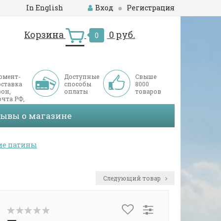
In English
Вход
Регистрация
Корзина
0 руб.
0
омент-
Доступные
Свыше
оставка
способы
8000
он,
оплаты
товаров
чта РФ,
ДЭК
зывы о магазине
ие патины
Следующий товар