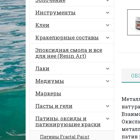
Инструменты
Клеи
Кракелюрные составы
Эпоксидная смола и все
для нее (Resin Art)
Лаки
ОБ
Медиумы
Маркеры
Металл
Пасты и гели
натура
Взаимо
Патины, оксиды и
Окисли
патинирующие краски
металл
патин 
Патины Fractal Paint