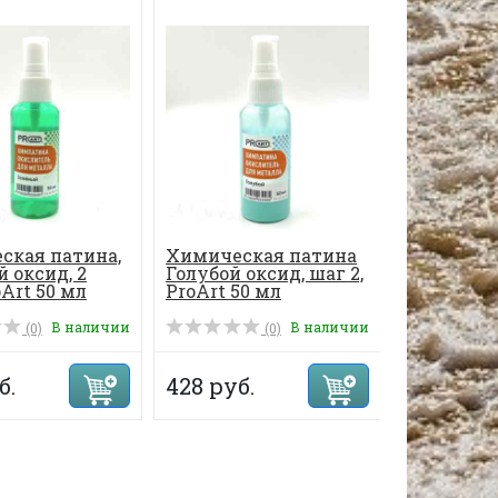
-44%
ская патина,
Химическая патина
Матовый 
 оксид, 2
Голубой оксид, шаг 2,
объемный
oArt 50 мл
ProArt 50 мл
В наличии
В наличии
(0)
(0)
495 руб.
б.
428 руб.
278 руб.