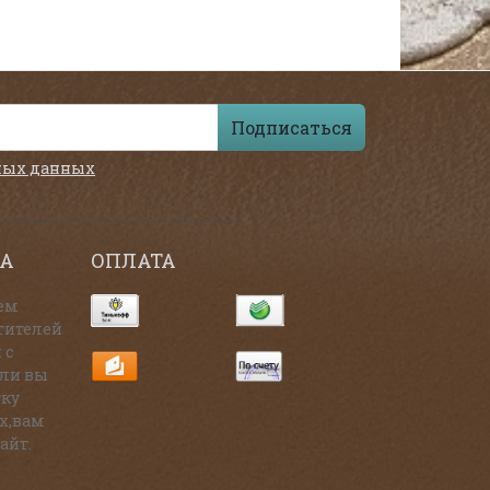
Подписаться
ных данных
А
ОПЛАТА
ем
тителей
 с
сли вы
тку
х,вам
айт.