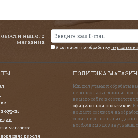
новости нашего
магазина
Я согласен на обработку
персональ
ЕЛЫ
ПОЛИТИКА МАГАЗИН
ая
Мы получаем и обрабатыва
персональные данные посе
и
нашего сайта в соответствии
нки
официальной политикой
. Е
н-курсы
не даете согласия на обрабо
своих персональных данны
екции
необходимо покинуть наш с
ы о магазине
ановление пароля