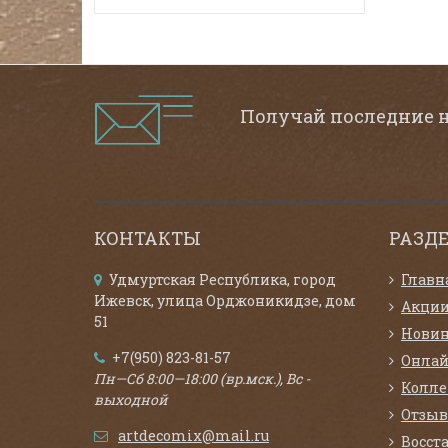
Получай последние 
КОНТАКТЫ
РАЗД
Удмуртская Республика, город
Главн
Ижевск, улица Орджоникидзе, дом
Акци
51
Нови
+7(950) 823-81-57
Онлай
Пн—Сб 8:00—18:00 (вр.мск.), Вс -
Колл
выходной
Отзыв
artdecomix@mail.ru
Восст