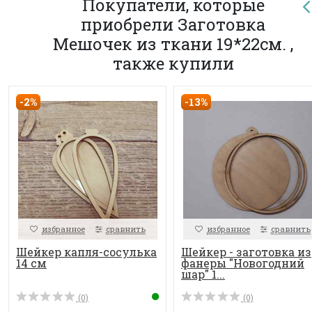
Покупатели, которые
приобрели Заготовка
Мешочек из ткани 19*22см. ,
также купили
-2%
-13%
избранное
сравнить
избранное
сравнить
Шейкер капля-сосулька
Шейкер - заготовка из
14 см
фанеры "Новогодний
шар" 1...
(0)
(0)