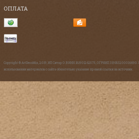
ОПЛАТА
Copyright © ArtDecoMix, 2019, ИП Ситар О.В ИНН 181901262575, ОГРНИП 319183200016690.
использовании материалов с сайта обязательно указание прямой ссылки на источник.