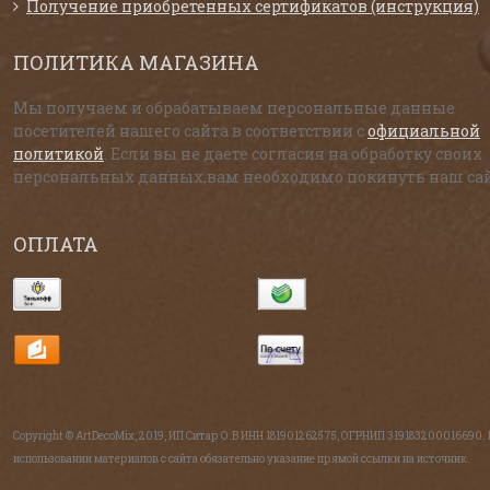
Получение приобретенных сертификатов (инструкция)
ПОЛИТИКА МАГАЗИНА
Мы получаем и обрабатываем персональные данные
посетителей нашего сайта в соответствии с
официальной
политикой
. Если вы не даете согласия на обработку своих
персональных данных,вам необходимо покинуть наш сай
ОПЛАТА
Copyright © ArtDecoMix, 2019, ИП Ситар О.В ИНН 181901262575, ОГРНИП 319183200016690.
использовании материалов с сайта обязательно указание прямой ссылки на источник.