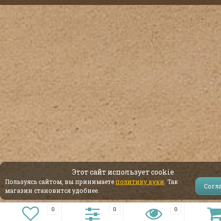
Этот сайт использует cookie
Пользуясь сайтом, вы принимаете
политику куки
. Так
Согл
магазин становится удобнее.
0
0
0