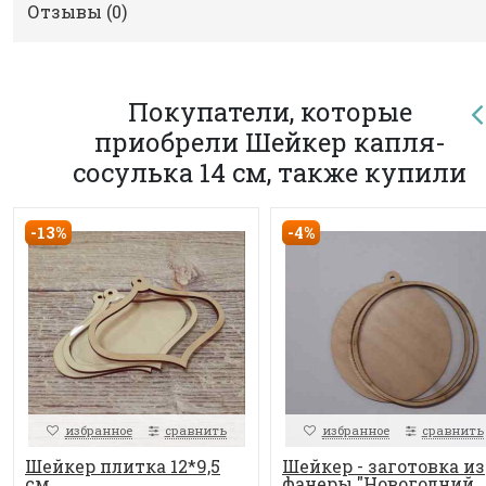
Отзывы (
0
)
Покупатели, которые
приобрели Шейкер капля-
сосулька 14 см, также купили
-13%
-4%
избранное
сравнить
избранное
сравнить
Шейкер плитка 12*9,5
Шейкер - заготовка из
см
фанеры "Новогодний