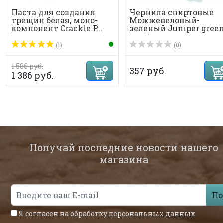
Паста для создания
Чернила спиртовые
трещин белая, моно-
Можжевеловый-
компонент Crackle P...
зеленый Juniper gree
Medi...
(1)
(0)
1 586 руб.
357 руб.
1 386 руб.
Получай последние новости нашего
магазина
По
Я согласен на обработку
персональных данных