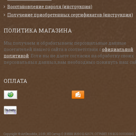
Восстановление пароля (инструкция)
Получение приобретенных сертификатов (инструкция)
ПОЛИТИКА МАГАЗИНА
Мы получаем и обрабатываем персональные данные
посетителей нашего сайта в соответствии с
официальной
политикой
. Если вы не даете согласия на обработку своих
персональных данных,вам необходимо покинуть наш сай
ОПЛАТА
Copyright © ArtDecoMix, 2019, ИП Ситар О.В ИНН 181901262575, ОГРНИП 319183200016690.