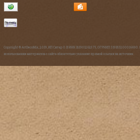
Copyright © ArtDecoMix, 2019, ИП Ситар О.В ИНН 181901262575, ОГРНИП 319183200016690.
использовании материалов с сайта обязательно указание прямой ссылки на источник.