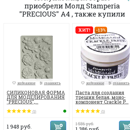
приобрели Молд Stamperia
"PRECIOUS" А4 , также купили
ХИТ!
-13%
избранное
сравнить
избранное
сравнить
СИЛИКОНОВАЯ ФОРМА
Паста для создания
ДЛЯ МОДЕЛИРОВАНИЯ
трещин белая, моно-
"PRECIOUS",...
компонент Crackle P...
(1)
(1)
1 586 руб.
1 948 руб.
1 386 руб.