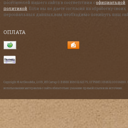
посетителей нашего сайта в соответствии с
официальной
политикой
. Если вы не даете согласия на обработку своих
персональных данных,вам необходимо покинуть наш сай
ОПЛАТА
Copyright © ArtDecoMix, 2019, ИП Ситар О.В ИНН 181901262575, ОГРНИП 319183200016690.
использовании материалов с сайта обязательно указание прямой ссылки на источник.