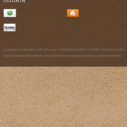
Copyright © ArtDecoMix, 2019, ИП Ситар О.В ИНН 181901262575, ОГРНИП 319183200016690.
использовании материалов с сайта обязательно указание прямой ссылки на источник.