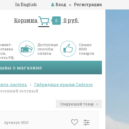
In English
Вход
Регистрация
Корзина
0 руб.
0
омент-
Доступные
Свыше
оставка
способы
8000
он,
оплаты
товаров
чта РФ,
ДЭК
зывы о магазине
ила, пастель
Гибридные краски Cadence
 Весенний зеленый
Следующий товар
Артикул:
H110