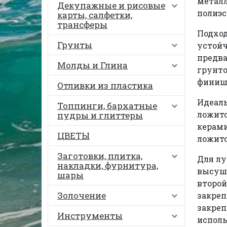
металл
Декупажные и рисовые
полиэс
карты, салфетки,
трансферы
Подход
Грунты
устойч
предва
Молды и Глина
грунто
финиш
Отливки из пластика
Идеаль
Топпинги, бархатные
ложитс
пудры и глиттеры
керами
ЦВЕТЫ
ложитс
Заготовки, плитка,
Для лу
накладки, фурнитура,
высуши
шары
второй
Золочение
закреп
закреп
Инструменты
исполь