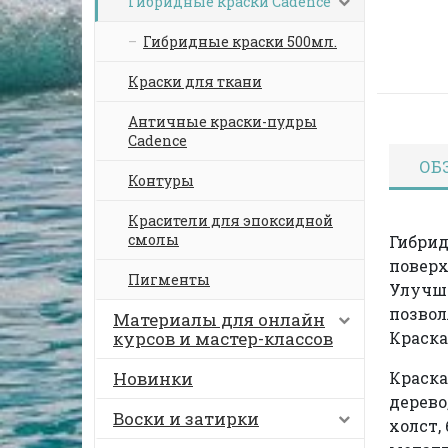
Гибридные краски Cadence
Гибридные краски 500мл.
Краски для ткани
Античные краски-пудры
Cadence
ОБ
Контуры
Красители для эпоксидной
смолы
Гибрид
поверх
Пигменты
Улучше
позвол
Материалы для онлайн
курсов и мастер-классов
Краска
Новинки
Краска
дерево
Воски и затирки
холст,