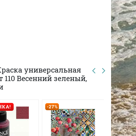
Краска универсальная
т 110 Весенний зеленый,
и
-27%
НКА!