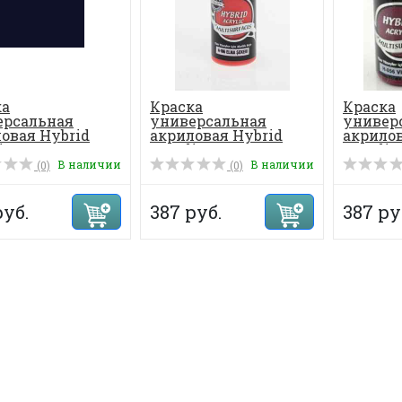
ка
Краска
Краска
ерсальная
универсальная
универ
овая Hybrid
акриловая Hybrid
акрилов
c 70 мл, цвет...
Acrylic 70 мл, цвет...
Acrylic 
В наличии
В наличии
(0)
(0)
руб.
387 руб.
387 ру