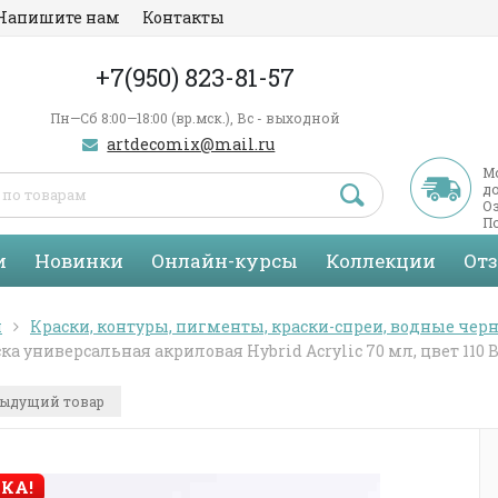
Напишите нам
Контакты
+7(950) 823-81-57
Пн—Сб 8:00—18:00 (вр.мск.), Вс - выходной
artdecomix@mail.ru
М
д
Оз
По
С
и
Новинки
Онлайн-курсы
Коллекции
От
я
Краски, контуры, пигменты, краски-спреи, водные черн
ка универсальная акриловая Hybrid Acrylic 70 мл, цвет 110
ыдущий товар
КА!