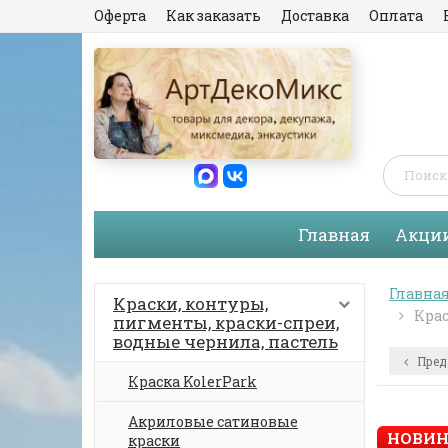
Оферта
Как заказать
Доставка
Оплата
Главная
Акци
Главна
Краски, контуры,
Крас
пигменты, краски-спреи,
водные чернила, пастель
Пред
Краска KolerPark
Акриловые сатиновые
НОВИН
краски