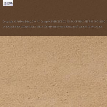
Copyright © ArtDecoMix, 2019, ИП Ситар О.В ИНН 181901262575, ОГРНИП 319183200016690.
использовании материалов с сайта обязательно указание прямой ссылки на источник.