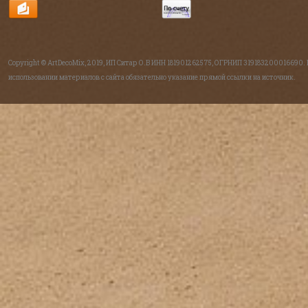
Copyright © ArtDecoMix, 2019, ИП Ситар О.В ИНН 181901262575, ОГРНИП 319183200016690.
использовании материалов с сайта обязательно указание прямой ссылки на источник.