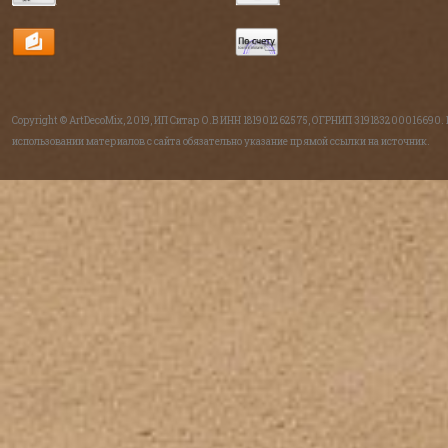
Copyright © ArtDecoMix, 2019, ИП Ситар О.В ИНН 181901262575, ОГРНИП 319183200016690.
использовании материалов с сайта обязательно указание прямой ссылки на источник.