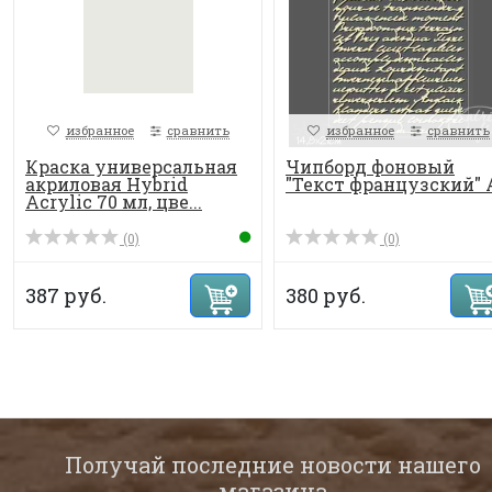
избранное
сравнить
избранное
сравнить
Краска универсальная
Чипборд фоновый
акриловая Hybrid
"Текст французский" 
Acrylic 70 мл, цве...
(0)
(0)
387 руб.
380 руб.
Получай последние новости нашего
магазина