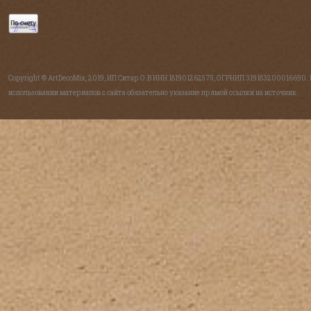
Copyright © ArtDecoMix, 2019, ИП Ситар О.В ИНН 181901262575, ОГРНИП 319183200016690.
использовании материалов с сайта обязательно указание прямой ссылки на источник.