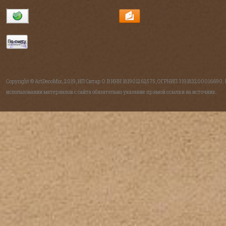
Copyright © ArtDecoMix, 2019, ИП Ситар О.В ИНН 181901262575, ОГРНИП 319183200016690.
использовании материалов с сайта обязательно указание прямой ссылки на источник.