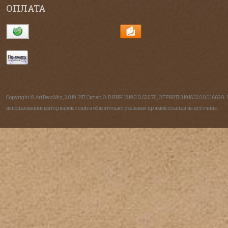
ОПЛАТА
Copyright © ArtDecoMix, 2019, ИП Ситар О.В ИНН 181901262575, ОГРНИП 319183200016690.
использовании материалов с сайта обязательно указание прямой ссылки на источник.