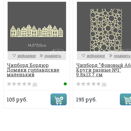
избранное
сравнить
избранное
сравнить
Чипборд Бордюр
Чипборд "Фоновый А6
Домики голландские
Круги разные №1"
маленький
9.8х13.7 см
(0)
(0)
105 руб.
195 руб.