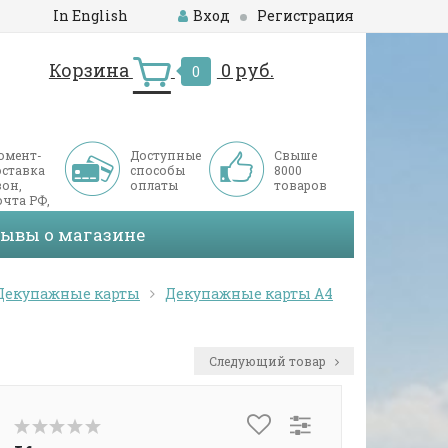
In English
Вход
Регистрация
Корзина
0 руб.
0
омент-
Доступные
Свыше
оставка
способы
8000
он,
оплаты
товаров
чта РФ,
ДЭК
зывы о магазине
Декупажные карты
Декупажные карты А4
Следующий товар