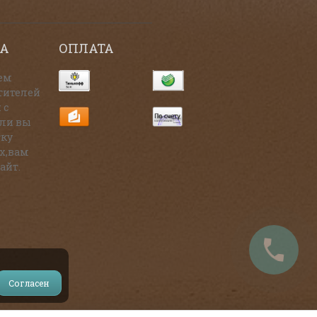
А
ОПЛАТА
ем
тителей
 с
сли вы
тку
х,вам
айт.
Согласен
и на источник.