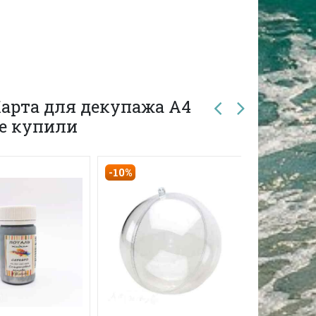
арта для декупажа А4
же купили
-10%