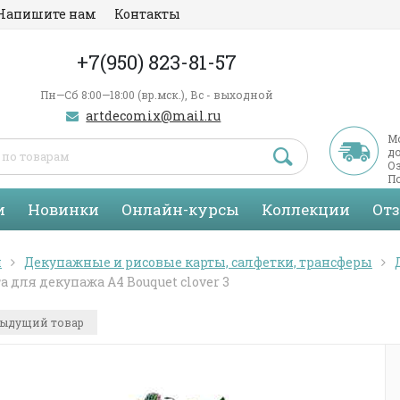
Напишите нам
Контакты
+7(950) 823-81-57
Пн—Сб 8:00—18:00 (вр.мск.), Вс - выходной
artdecomix@mail.ru
М
д
Оз
По
С
и
Новинки
Онлайн-курсы
Коллекции
От
я
Декупажные и рисовые карты, салфетки, трансферы
а для декупажа А4 Bouquet clover 3
ыдущий товар