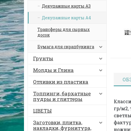
Декупажные карты А3
Декупажные карты А4
Трансферы для сырных
досок
Бумага для скрапбукинга
Грунты
Молды и Глина
ОБ
Отливки из пластика
Топпинги, бархатные
пудры и глиттеры
Класси
гр/м2,
ЦВЕТЫ
светлы
Заготовки, плитка,
факту
накладки, фурнитура,
ножниц