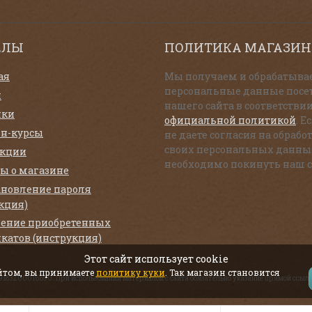
ЕЛЫ
ПОЛИТИКА МАГАЗИН
ая
Мы получаем и обрабатыва
персональные данные посе
и
нашего сайта в соответствии
нки
официальной политикой
. Е
н-курсы
не даете согласия на обрабо
своих персональных данны
екции
необходимо покинуть наш с
ы о магазине
ановление пароля
кция)
ение приобретенных
катов (инструкция)
Этот сайт использует cookie
айтом, вы принимаете
политику куки
. Так магазин становится
319183200016690. При использовании материалов с сайта обязательно указание прямой ссылк