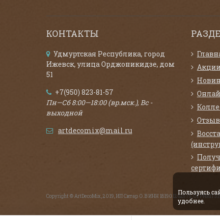
КОНТАКТЫ
РАЗД
Удмуртская Республика, город
Главн
Ижевск, улица Орджоникидзе, дом
Акци
51
Нови
+7(950) 823-81-57
Онлай
Пн—Сб 8:00—18:00 (вр.мск.), Вс -
Колл
выходной
Отзыв
artdecomix@mail.ru
Восст
(инстру
Получ
сертифи
Пользуясь с
Copyright © ArtDecoMix, 2019, ИП Ситар О.В ИНН 181901262575, ОГРНИП 
удобнее.