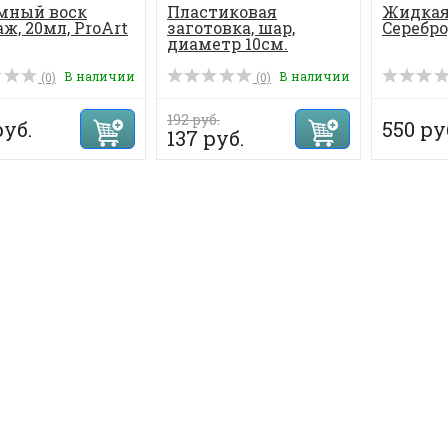
мный воск
Пластиковая
Жидкая
ж, 20мл, ProArt
заготовка, шар,
Cеребро
диаметр 10см.
В наличии
В наличии
(0)
(0)
192 руб.
руб.
550 ру
137 руб.