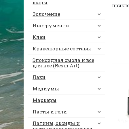
шары
прикле
Золочение
Инструменты
Клеи
Кракелюрные составы
Эпоксидная смола и все
для нее (Resin Art)
Лаки
Медиумы
Маркеры
Пасты и гели
Патины, оксиды и
патинирующие краски