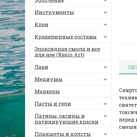
Инструменты
Клеи
Кракелюрные составы
Эпоксидная смола и все
для нее (Resin Art)
Лаки
ОБ
Медиумы
Спирто
Маркеры
техник
Пасты и гели
синтет
токсич
Патины, оксиды и
перед 
патинирующие краски
смеши
Планшеты и холсты