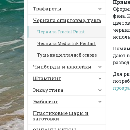
Приме
Трафареты
Сформи
фена. 
Чернила спиртовые, тушь
цветов
чернил
Чернила Fractal Paint
исполь
Чернила Media Ink Pentart
Помимо
Тушь на щеллачной основе
дают 
развод
Чипборды и наклейки
Для ри
Штампинг
потре
прозр
Энкаустика
Эмбосинг
Пластиковые шары и
заготовки