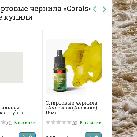
ртовые чернила «Corals»
же купили
Спиртовые чернила
Спиртовы
сальная
«Avocado» (Авокадо)
«Poppy bu
ая Hybrid
15мл.
мака) 15м
70 мл, цве...
В наличии
В наличии
(0)
(0)