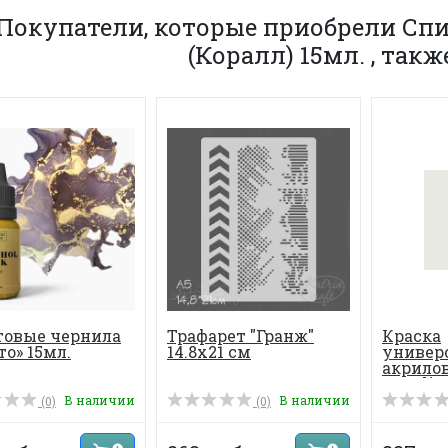
Покупатели, которые приобрели Спи
(Коралл) 15мл. , так
товые чернила
Трафарет "Гранж"
Краска
то» 15мл.
14.8х21 см
универ
акрилов
Acrylic 
В наличии
В наличии
(0)
(0)