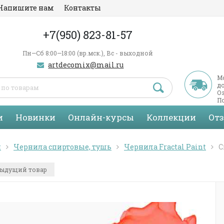
Напишите нам
Контакты
+7(950) 823-81-57
Пн—Сб 8:00—18:00 (вр.мск.), Вс - выходной
artdecomix@mail.ru
М
д
Оз
По
С
и
Новинки
Онлайн-курсы
Коллекции
От
я
Чернила спиртовые, тушь
Чернила Fractal Paint
С
ыдущий товар