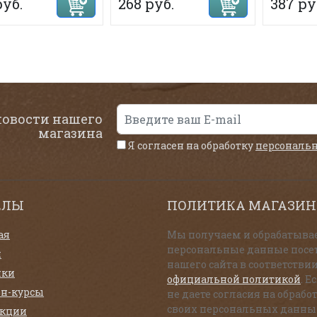
руб.
268 руб.
387 ру
новости нашего
магазина
Я согласен на обработку
персональ
ЕЛЫ
ПОЛИТИКА МАГАЗИН
ая
Мы получаем и обрабатыва
персональные данные посе
и
нашего сайта в соответствии
нки
официальной политикой
. Е
н-курсы
не даете согласия на обрабо
своих персональных данны
екции