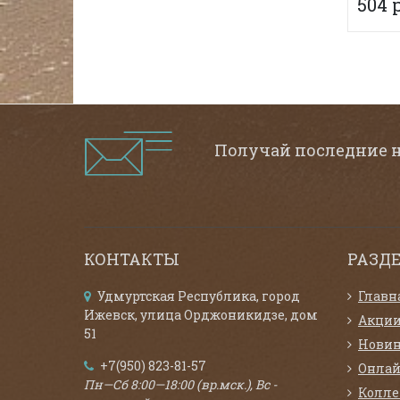
504 
Получай последние 
КОНТАКТЫ
РАЗД
Удмуртская Республика, город
Главн
Ижевск, улица Орджоникидзе, дом
Акци
51
Нови
+7(950) 823-81-57
Онлай
Пн—Сб 8:00—18:00 (вр.мск.), Вс -
Колл