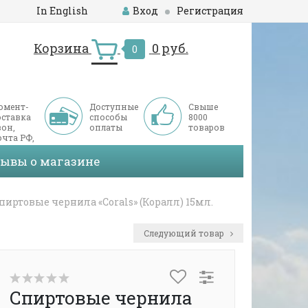
In English
Вход
Регистрация
Корзина
0 руб.
0
омент-
Доступные
Свыше
оставка
способы
8000
он,
оплаты
товаров
чта РФ,
ДЭК
зывы о магазине
пиртовые чернила «Corals» (Коралл) 15мл.
Следующий товар
Спиртовые чернила