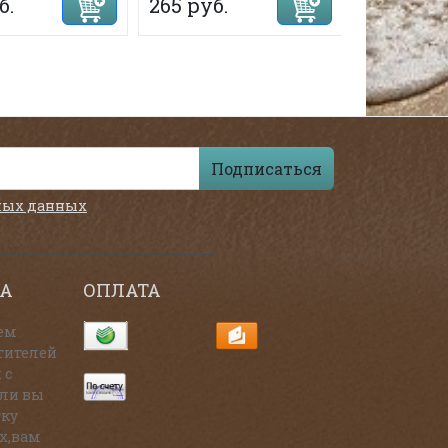
б.
265 руб.
265 руб.
Подписаться
ных данных
А
ОПЛАТА
ем
тителей
 с
сли вы
тку
х,вам