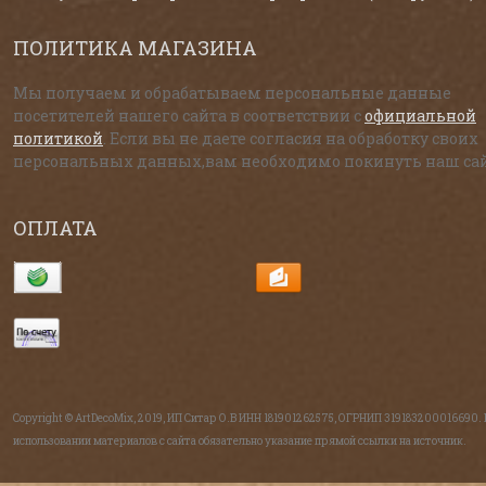
ПОЛИТИКА МАГАЗИНА
Мы получаем и обрабатываем персональные данные
посетителей нашего сайта в соответствии с
официальной
политикой
. Если вы не даете согласия на обработку своих
персональных данных,вам необходимо покинуть наш сай
ОПЛАТА
Copyright © ArtDecoMix, 2019, ИП Ситар О.В ИНН 181901262575, ОГРНИП 319183200016690.
использовании материалов с сайта обязательно указание прямой ссылки на источник.