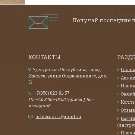
Получай последние 
КОНТАКТЫ
РАЗД
Удмуртская Республика, город
Главн
Ижевск, улица Орджоникидзе, дом
Акци
51
Нови
+7(950) 823-81-57
Онлай
Пн—Сб 8:00—18:00 (вр.мск.), Вс -
Колл
выходной
Отзыв
artdecomix@mail.ru
Восст
(инстру
Получ