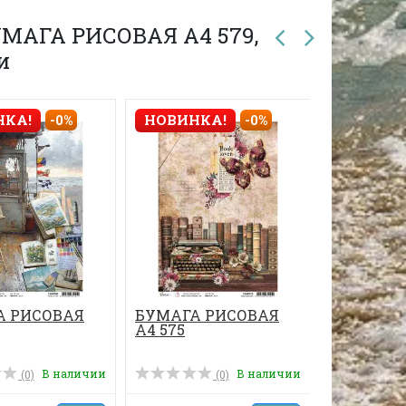
УМАГА РИСОВАЯ А4 579,
и
НКА!
-0%
НОВИНКА!
-0%
НОВИНК
А РИСОВАЯ
БУМАГА РИСОВАЯ
БУМАГА 
А4 575
А4 582
В наличии
В наличии
(0)
(0)