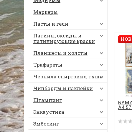
Медиумы
Маркеры
Пасты и гели
Патины, оксиды и
НОВ
патинирующие краски
Планшеты и холсты
Трафареты
Чернила спиртовые, тушь
Чипборды и наклейки
Штампинг
БУМА
А4 57
Энкаустика
Эмбосинг