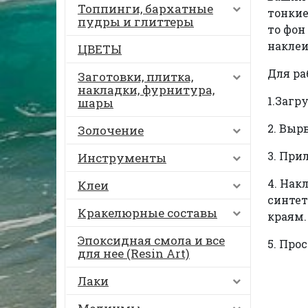
Топпинги, бархатные
тонкие
пудры и глиттеры
то фон
наклеи
ЦВЕТЫ
Для ра
Заготовки, плитка,
накладки, фурнитура,
1.Загр
шары
2. Выр
Золочение
3. При
Инструменты
4. Нак
Клеи
синтет
Кракелюрные составы
краям.
Эпоксидная смола и все
5. Про
для нее (Resin Art)
Лаки