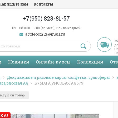
Напишите нам
Контакты
+7(950) 823-81-57
Пн—Сб 8:00—18:00 (вр.мск.), Вс - выходной
artdecomix@mail.ru
М
д
Оз
По
С
и
Новинки
Онлайн-курсы
Коллекции
От
я
Декупажные и рисовые карты, салфетки, трансферы
га рисовая А4
БУМАГА РИСОВАЯ А4 579
ыдущий товар
КА!