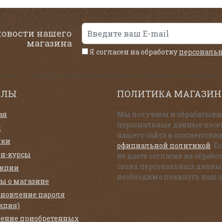
новости нашего
магазина
Я согласен на обработку
персональ
ЕЛЫ
ПОЛИТИКА МАГАЗИН
ая
Мы получаем и обрабатыва
персональные данные посе
и
нашего сайта в соответствии
нки
официальной политикой
. Е
н-курсы
не даете согласия на обрабо
своих персональных данны
екции
необходимо покинуть наш с
ы о магазине
ановление пароля
кция)
ение приобретенных