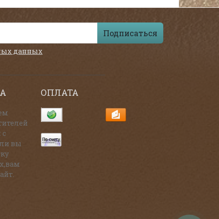
Подписаться
ных данных
А
ОПЛАТА
ем
тителей
 с
сли вы
тку
х,вам
айт.