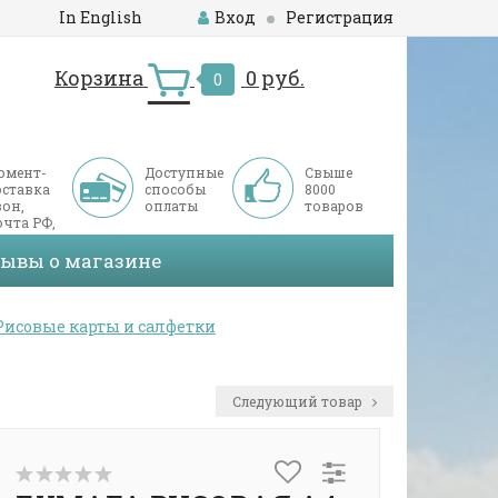
In English
Вход
Регистрация
Корзина
0 руб.
0
омент-
Доступные
Свыше
оставка
способы
8000
он,
оплаты
товаров
чта РФ,
ДЭК
зывы о магазине
Рисовые карты и салфетки
Следующий товар