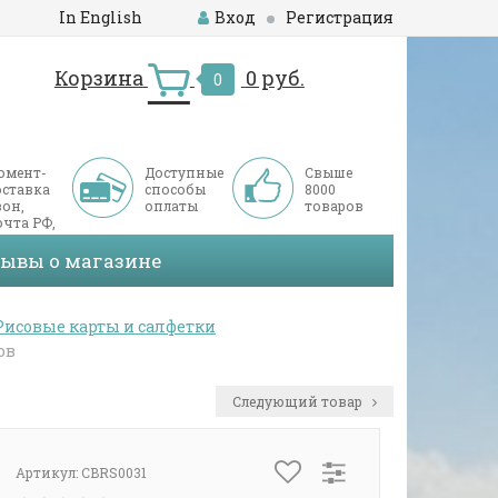
In English
Вход
Регистрация
Корзина
0 руб.
0
омент-
Доступные
Свыше
оставка
способы
8000
он,
оплаты
товаров
чта РФ,
ДЭК
зывы о магазине
Рисовые карты и салфетки
ов
Следующий товар
Артикул:
CBRS0031