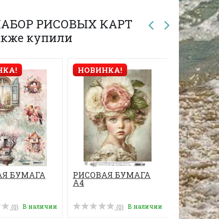
 НАБОР РИСОВЫХ КАРТ
также купили
НКА!
НОВИНКА!
НОВИНК
АЯ БУМАГА
РИСОВАЯ БУМАГА
РИСОВАЯ
А4
А4
В наличии
В наличии
(0)
(0)