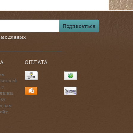
Подписаться
ных данных
А
ОПЛАТА
ем
тителей
 с
сли вы
тку
х,вам
айт.