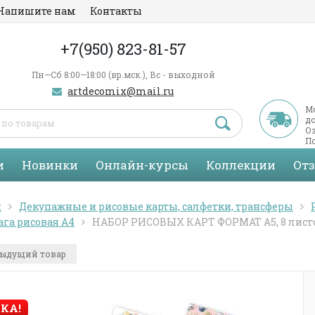
Напишите нам
Контакты
+7(950) 823-81-57
Пн—Сб 8:00—18:00 (вр.мск.), Вс - выходной
artdecomix@mail.ru
М
д
Оз
По
С
и
Новинки
Онлайн-курсы
Коллекции
От
я
Декупажные и рисовые карты, салфетки, трансферы
га рисовая А4
НАБОР РИСОВЫХ КАРТ ФОРМАТ А5, 8 лист
ыдущий товар
КА!