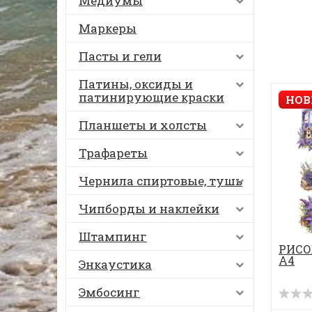
Медиумы
Маркеры
Пасты и гели
Патины, оксиды и
патинирующие краски
НОВ
Планшеты и холсты
Трафареты
Чернила спиртовые, тушь
Чипборды и наклейки
Штампинг
РИСО
А4
Энкаустика
Эмбосинг