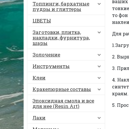
ваших 
Топпинги, бархатные
тонкие
пудры и глиттеры
то фон
ЦВЕТЫ
наклеи
Заготовки, плитка,
Для ра
накладки, фурнитура,
шары
1.Загр
Золочение
2. Выр
Инструменты
3. При
Клеи
4. Нак
синтет
Кракелюрные составы
краям.
Эпоксидная смола и все
5. Про
для нее (Resin Art)
Лаки