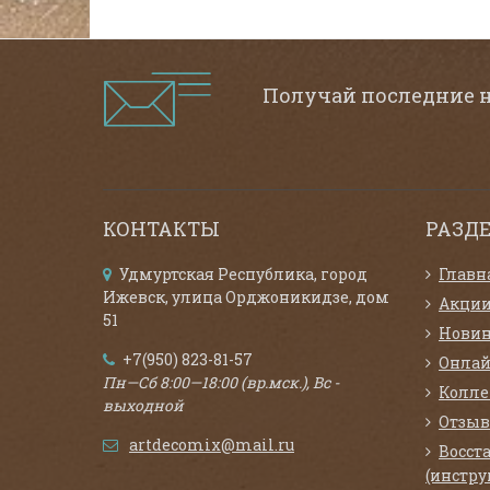
Получай последние 
КОНТАКТЫ
РАЗД
Удмуртская Республика, город
Главн
Ижевск, улица Орджоникидзе, дом
Акци
51
Нови
+7(950) 823-81-57
Онлай
Пн—Сб 8:00—18:00 (вр.мск.), Вс -
Колл
выходной
Отзыв
artdecomix@mail.ru
Восст
(инстру