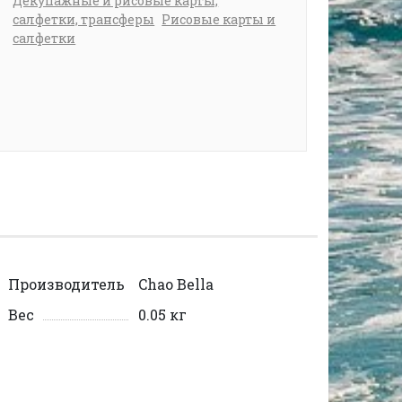
Декупажные и рисовые карты,
салфетки, трансферы
Рисовые карты и
салфетки
Производитель
Chao Bella
Вес
0.05 кг