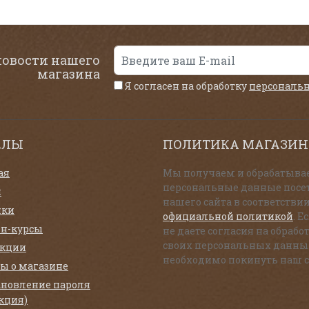
новости нашего
магазина
Я согласен на обработку
персональ
ЕЛЫ
ПОЛИТИКА МАГАЗИН
ая
Мы получаем и обрабатыва
персональные данные посе
и
нашего сайта в соответствии
нки
официальной политикой
. Е
н-курсы
не даете согласия на обрабо
своих персональных данны
екции
необходимо покинуть наш с
ы о магазине
ановление пароля
кция)