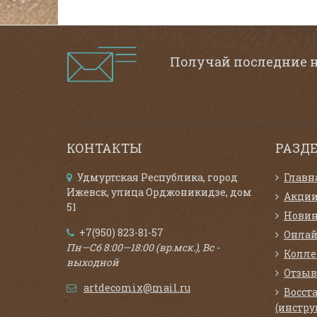
Получай последние 
КОНТАКТЫ
РАЗД
Удмуртская Республика, город
Главн
Ижевск, улица Орджоникидзе, дом
Акци
51
Нови
+7(950) 823-81-57
Онлай
Пн—Сб 8:00—18:00 (вр.мск.), Вс -
Колл
выходной
Отзыв
artdecomix@mail.ru
Восст
(инстру