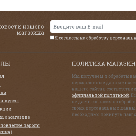
новости нашего
магазина
Я согласен на обработку
персональ
ЕЛЫ
ПОЛИТИКА МАГАЗИН
ая
Мы получаем и обрабатыва
персональные данные посе
и
нашего сайта в соответствии
нки
официальной политикой
. Е
н-курсы
не даете согласия на обрабо
своих персональных данны
екции
необходимо покинуть наш с
ы о магазине
ановление пароля
кция)