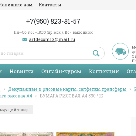
Напишите нам
Контакты
+7(950) 823-81-57
Пн—Сб 8:00—18:00 (вр.мск.), Вс - выходной
artdecomix@mail.ru
М
д
Оз
По
С
и
Новинки
Онлайн-курсы
Коллекции
От
я
Декупажные и рисовые карты, салфетки, трансферы
га рисовая А4
БУМАГА РИСОВАЯ А4 590 ЧБ
ыдущий товар