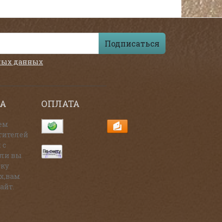
Подписаться
ных данных
А
ОПЛАТА
ем
тителей
 с
сли вы
тку
х,вам
айт.