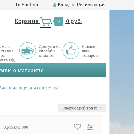
In English
Вход
Регистрация
Корзина
0 руб.
0
омент-
Доступные
Свыше
оставка
способы
8000
он,
оплаты
товаров
чта РФ,
ДЭК
зывы о магазине
Рисовые карты и салфетки
Следующий товар
Артикул:
590