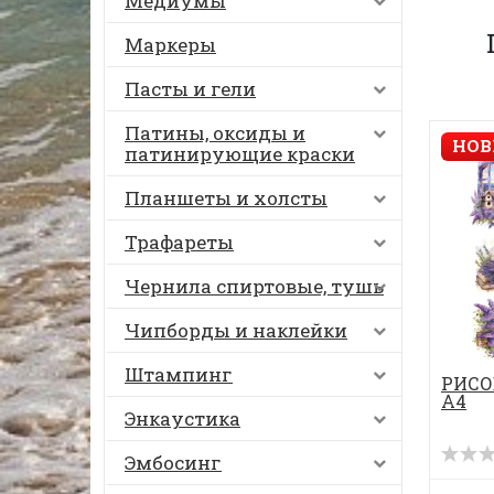
Медиумы
Маркеры
Пасты и гели
Патины, оксиды и
НОВ
патинирующие краски
Планшеты и холсты
Трафареты
Чернила спиртовые, тушь
Чипборды и наклейки
Штампинг
РИСО
А4
Энкаустика
Эмбосинг