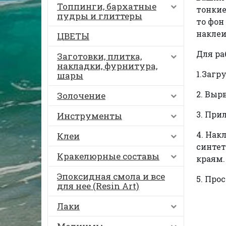
Топпинги, бархатные
тонкие
пудры и глиттеры
то фон
наклеи
ЦВЕТЫ
Для ра
Заготовки, плитка,
накладки, фурнитура,
1.Загр
шары
2. Выр
Золочение
3. При
Инструменты
4. Нак
Клеи
синтет
Кракелюрные составы
краям.
Эпоксидная смола и все
5. Про
для нее (Resin Art)
Лаки