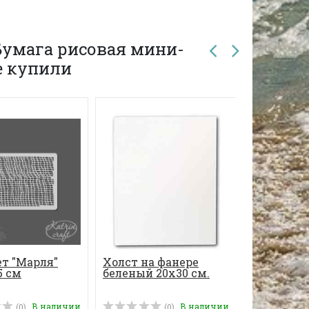
Бумага рисовая мини-
е купили
-36%
т "Марля"
Холст на фанере
БУМАГА 
5 см
беленый 20х30 см.
"СТРАСТЬ
В наличии
В наличии
(0)
(0)