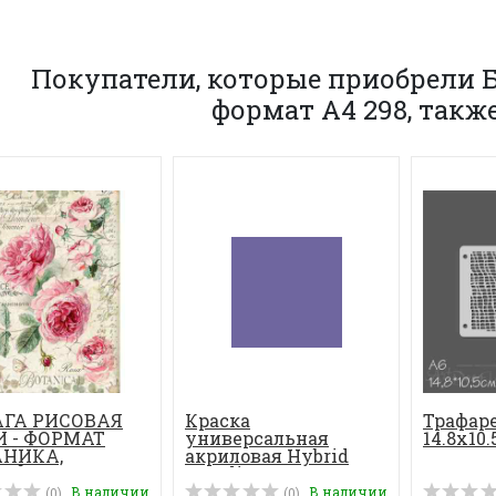
Покупатели, которые приобрели 
формат A4 298, такж
ГА РИСОВАЯ
Краска
Трафаре
 - ФОРМАТ
универсальная
14.8х10.
АНИКА,
акриловая Hybrid
ИЙСКИЕ Р...
Acrylic 70 мл, цвет...
В наличии
В наличии
(0)
(0)