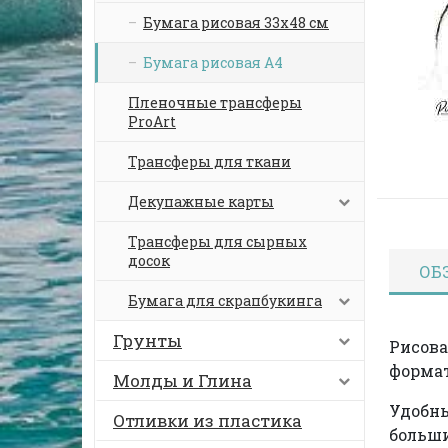
Бумага рисовая 33х48 см
Бумага рисовая А4
Пленочные трансферы
ProArt
Трансферы для ткани
Декупажные карты
Трансферы для сырных
досок
ОБ
Бумага для скрапбукинга
Грунты
Рисова
формат
Молды и Глина
Удобны
Отливки из пластика
больши