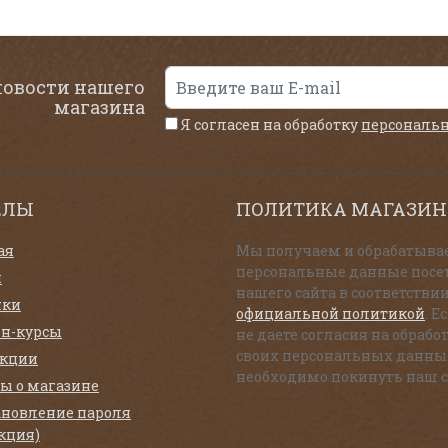
новости нашего
магазина
Я согласен на обработку
персональ
ЕЛЫ
ПОЛИТИКА МАГАЗИН
ая
Мы получаем и обрабатыва
персональные данные посе
и
нашего сайта в соответствии
нки
официальной политикой
. Е
н-курсы
не даете согласия на обрабо
своих персональных данны
екции
необходимо покинуть наш с
ы о магазине
ановление пароля
кция)