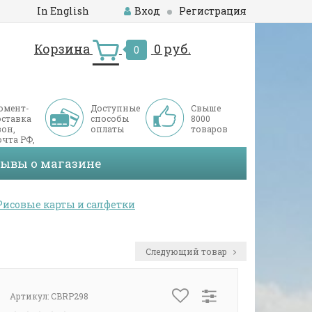
In English
Вход
Регистрация
Корзина
0 руб.
0
омент-
Доступные
Свыше
оставка
способы
8000
он,
оплаты
товаров
чта РФ,
ДЭК
зывы о магазине
Рисовые карты и салфетки
Следующий товар
Артикул:
CBRP298