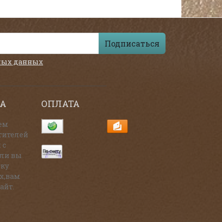
Подписаться
ных данных
А
ОПЛАТА
ем
тителей
 с
сли вы
тку
х,вам
айт.