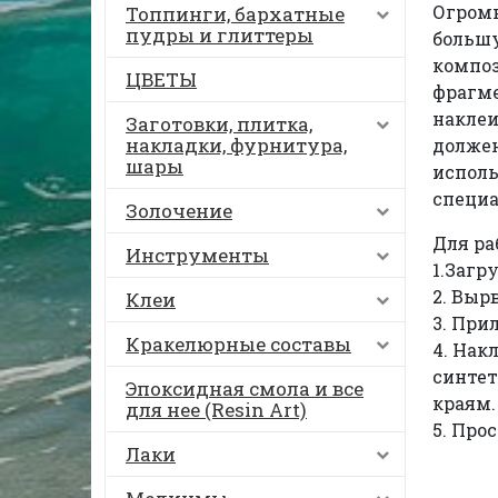
Огромн
Топпинги, бархатные
пудры и глиттеры
большу
композ
ЦВЕТЫ
фрагме
наклеи
Заготовки, плитка,
накладки, фурнитура,
должен
шары
исполь
специа
Золочение
Для ра
Инструменты
1.Загр
2. Выр
Клеи
3. При
Кракелюрные составы
4. Нак
синтет
Эпоксидная смола и все
краям.
для нее (Resin Art)
5. Про
Лаки