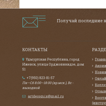
Получай последние 
КОНТАКТЫ
РАЗД
Удмуртская Республика, город
Главн
Ижевск, улица Орджоникидзе, дом
Акци
51
Нови
+7(950) 823-81-57
Онлай
Пн—Сб 8:00—18:00 (вр.мск.), Вс -
Колл
выходной
Отзыв
artdecomix@mail.ru
Восст
(инстру