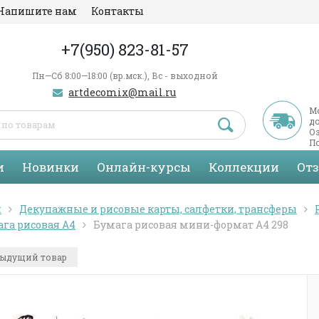
Напишите нам
Контакты
+7(950) 823-81-57
Пн—Сб 8:00—18:00 (вр.мск.), Вс - выходной
artdecomix@mail.ru
М
д
Оз
По
С
и
Новинки
Онлайн-курсы
Коллекции
От
я
Декупажные и рисовые карты, салфетки, трансферы
га рисовая А4
Бумага рисовая мини-формат A4 298
ыдущий товар