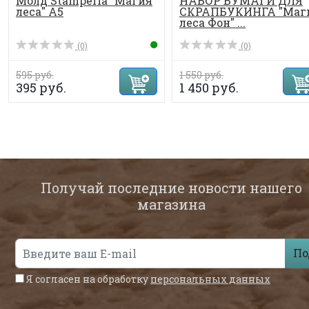
Молд Stamperia "Магия
НАБОР БУМАГИ ДЛЯ
леса" А5
СКРАПБУКИНГА "Маг
леса Фон" ...
(0)
(0)
595 руб.
1 550 руб.
395 руб.
1 450 руб.
Получай последние новости нашего
магазина
По
Я согласен на обработку
персональных данных