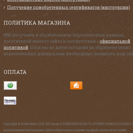
Получение приобретенных сертификатов (инструкция)
ПОЛИТИКА МАГАЗИНА
Мы получаем и обрабатываем персональные данные
посетителей нашего сайта в соответствии с
официальной
политикой
. Если вы не даете согласия на обработку своих
персональных данных,вам необходимо покинуть наш сай
ОПЛАТА
Copyright © ArtDecoMix, 2019, ИП Ситар О.В ИНН 181901262575, ОГРНИП 319183200016690.
использовании материалов с сайта обязательно указание прямой ссылки на источник.