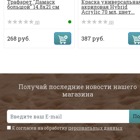
Трафарет "Дамаск
Краска универсальна
большой" 14.8х21 см
акриловая Hybrid
Acrylic 70 мл, цвет...
(0)
(0)
268 руб.
387 руб.
Получай последние новости нашего
магазина
По
Я согласен на обработку
персональных данных