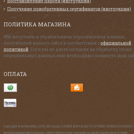
Восстановление пароля (инструкция)
Получение приобретенных сертификатов (инструкция)
ПОЛИТИКА МАГАЗИНА
Мы получаем и обрабатываем персональные данные
посетителей нашего сайта в соответствии с
официальной
политикой
. Если вы не даете согласия на обработку своих
персональных данных,вам необходимо покинуть наш сай
ОПЛАТА
Copyright © ArtDecoMix, 2019, ИП Ситар О.В ИНН 181901262575, ОГРНИП 319183200016690.
использовании материалов с сайта обязательно указание прямой ссылки на источник.