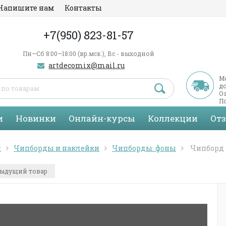
Напишите нам
Контакты
+7(950) 823-81-57
Пн—Сб 8:00—18:00 (вр.мск.), Вс - выходной
artdecomix@mail.ru
М
д
Оз
По
С
и
Новинки
Онлайн-курсы
Коллекции
От
я
Чипборды и наклейки
Чипборды: фоны
Чипборд 
ыдущий товар