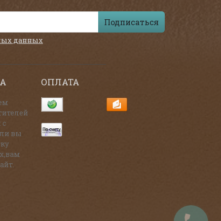
Подписаться
ных данных
А
ОПЛАТА
ем
тителей
 с
сли вы
тку
х,вам
айт.