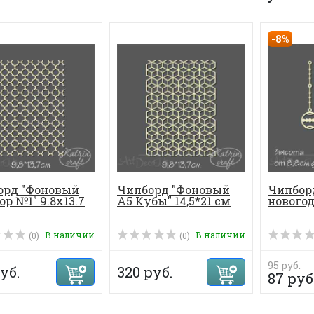
-8%
орд "Фоновый
Чипборд "Фоновый
Чипбор
ор №1" 9.8х13.7
А5 Кубы" 14,5*21 см
нового
В наличии
В наличии
(0)
(0)
95 руб.
уб.
320 руб.
87 руб