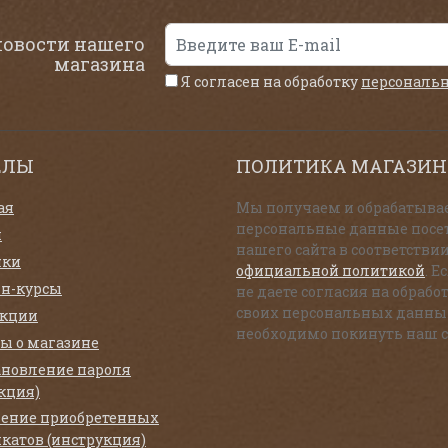
новости нашего
магазина
Я согласен на обработку
персональ
ЕЛЫ
ПОЛИТИКА МАГАЗИН
ая
Мы получаем и обрабатыва
персональные данные посе
и
нашего сайта в соответствии
нки
официальной политикой
. Е
н-курсы
не даете согласия на обрабо
своих персональных данны
екции
необходимо покинуть наш с
ы о магазине
ановление пароля
кция)
ение приобретенных
катов (инструкция)