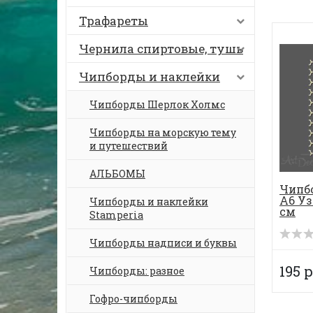
Трафареты
Чернила спиртовые, тушь
Чипборды и наклейки
Чипборды Шерлок Холмс
Чипборды на морскую тему
и путешествий
АЛЬБОМЫ
Чипб
А6 Уз
Чипборды и наклейки
см
Stamperia
Чипборды надписи и буквы
195 р
Чипборды: разное
Гофро-чипборды