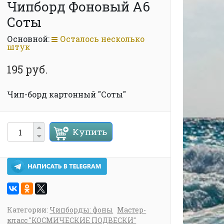
Чипборд Фоновый А6
Соты
Основной:
Осталось несколько
штук
195 руб.
Чип-борд картонный "Соты"
Купить
Категории:
Чипборды: фоны
Мастер-
класс "КОСМИЧЕСКИЕ ПОДВЕСКИ"