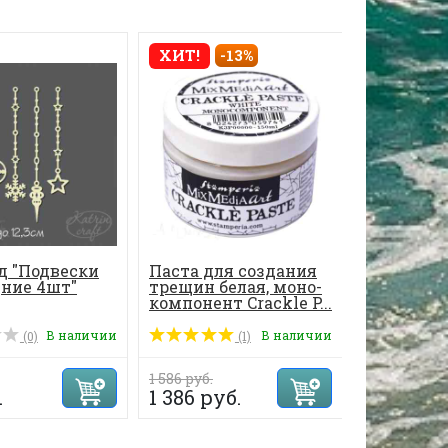
ХИТ!
-13%
д "Подвески
Паста для создания
Трафарет 
дние 4шт"
трещин белая, моно-
пыль" 14.
компонент Crackle P...
В наличии
В наличии
(0)
(1)
1 586 руб.
268 руб.
.
1 386 руб.