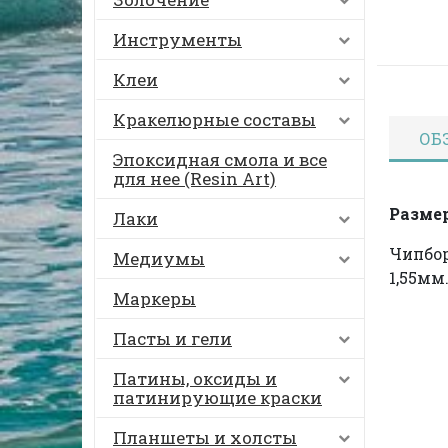
Инструменты
Клеи
Кракелюрные составы
ОБ
Эпоксидная смола и все
для нее (Resin Art)
Размер
Лаки
Чипбор
Медиумы
1,55мм
Маркеры
Пасты и гели
Патины, оксиды и
патинирующие краски
Планшеты и холсты