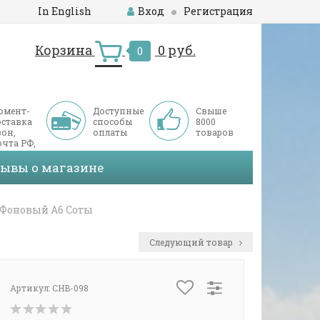
In English
Вход
Регистрация
Корзина
0 руб.
0
омент-
Доступные
Свыше
оставка
способы
8000
он,
оплаты
товаров
чта РФ,
ДЭК
зывы о магазине
Фоновый А6 Соты
Следующий товар
Артикул:
CHB-098