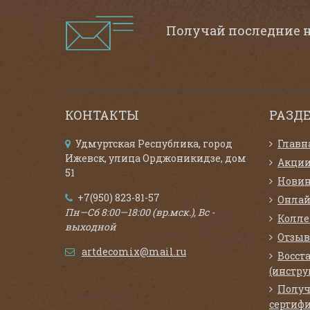
Получай последние 
КОНТАКТЫ
РАЗД
Удмуртская Республика, город
Главн
Ижевск, улица Орджоникидзе, дом
Акци
51
Нови
+7(950) 823-81-57
Онлай
Пн—Сб 8:00—18:00 (вр.мск.), Вс -
Колл
выходной
Отзыв
artdecomix@mail.ru
Восст
(инстру
Получ
сертифи