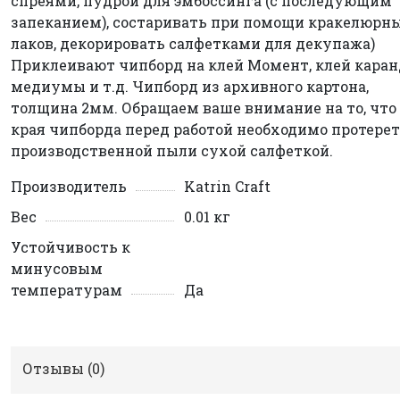
спреями, пудрой для эмбоссинга (с последующим
запеканием), состаривать при помощи кракелюрн
лаков, декорировать салфетками для декупажа)
Приклеивают чипборд на клей Момент, клей каран
медиумы и т.д. Чипборд из архивного картона,
толщина 2мм. Обращаем ваше внимание на то, что
края чипборда перед работой необходимо протерет
производственной пыли сухой салфеткой.
Производитель
Katrin Craft
Вес
0.01 кг
Устойчивость к
минусовым
температурам
Да
Отзывы (
0
)