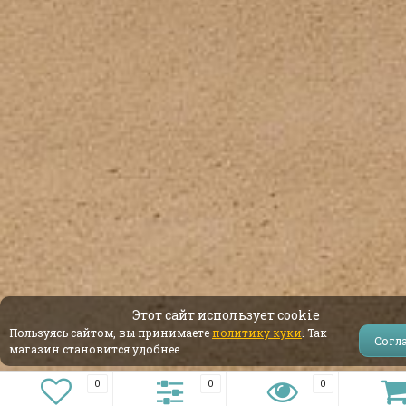
Этот сайт использует cookie
Пользуясь сайтом, вы принимаете
политику куки
. Так
Согл
магазин становится удобнее.
0
0
0