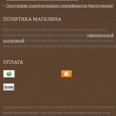
Получение приобретенных сертификатов (инструкция)
ПОЛИТИКА МАГАЗИНА
Мы получаем и обрабатываем персональные данные
посетителей нашего сайта в соответствии с
официальной
политикой
. Если вы не даете согласия на обработку своих
персональных данных,вам необходимо покинуть наш сай
ОПЛАТА
Copyright © ArtDecoMix, 2019, ИП Ситар О.В ИНН 181901262575, ОГРНИП 319183200016690.
использовании материалов с сайта обязательно указание прямой ссылки на источник.