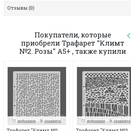
Отзывы (
0
)
Покупатели, которые
приобрели Трафарет "Климт
№2. Розы" А5+ , также купили
избранное
сравнить
избранное
сравнить
Трафарет "Климт №1.
Трафарет "Климт №3.