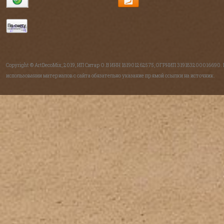
Copyright © ArtDecoMix, 2019, ИП Ситар О.В ИНН 181901262575, ОГРНИП 319183200016690.
использовании материалов с сайта обязательно указание прямой ссылки на источник.