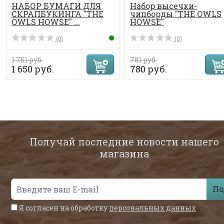
НАБОР БУМАГИ ДЛЯ
Набор высечки-
СКРАПБУКИНГА "THE
чипборды "THE OWLS
OWLS HOWSE" ...
HOWSE"
(0)
(0)
1 751 руб.
781 руб.
1 650 руб.
780 руб.
Получай последние новости нашего
магазина
По
Я согласен на обработку
персональных данных