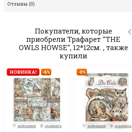
Отзывы (
0
)
Покупатели, которые
приобрели Трафарет "THE
OWLS HOWSE", 12*12см. , также
купили
-0%
НОВИНКА!
-6%
избранное
сравнить
избранное
сравнить