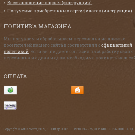
Восстановление пароля (инструкция)
Получение приобретенных сертификатов (инструкция)
ПОЛИТИКА МАГАЗИНА
Мы получаем и обрабатываем персональные данные
посетителей нашего сайта в соответствии с
официальной
политикой
. Если вы не даете согласия на обработку своих
персональных данных,вам необходимо покинуть наш сай
ОПЛАТА
Copyright © ArtDecoMix, 2019, ИП Ситар О.В ИНН 181901262575, ОГРНИП 319183200016690.