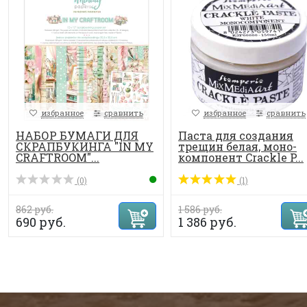
избранное
сравнить
избранное
сравнить
НАБОР БУМАГИ ДЛЯ
Паста для создания
СКРАПБУКИНГА "IN MY
трещин белая, моно-
CRAFTROOM"...
компонент Crackle P...
(0)
(1)
862 руб.
1 586 руб.
690 руб.
1 386 руб.