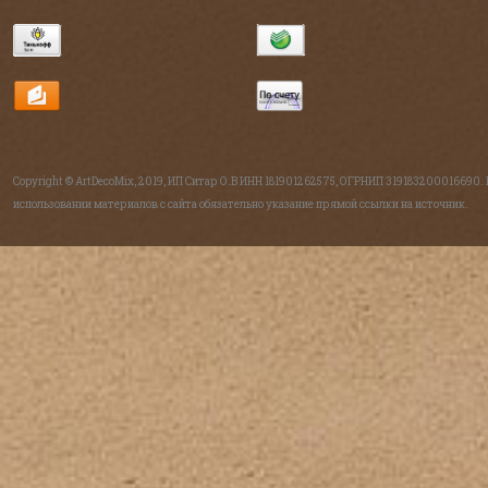
Copyright © ArtDecoMix, 2019, ИП Ситар О.В ИНН 181901262575, ОГРНИП 319183200016690.
использовании материалов с сайта обязательно указание прямой ссылки на источник.