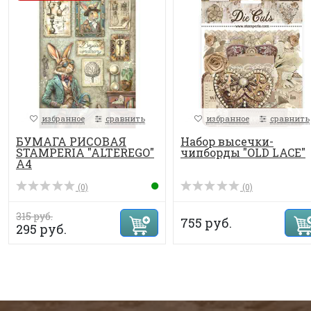
избранное
сравнить
избранное
сравнить
БУМАГА РИСОВАЯ
Набор высечки-
STAMPERIA "ALTEREGO"
чипборды "OLD LACE"
А4
(0)
(0)
315 руб.
755 руб.
295 руб.