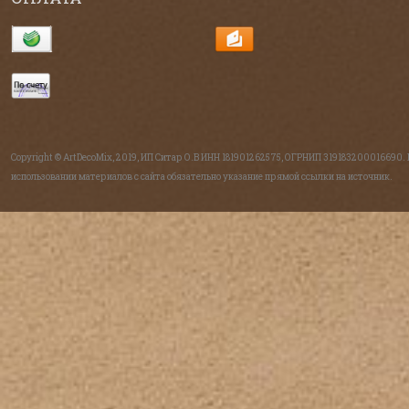
Copyright © ArtDecoMix, 2019, ИП Ситар О.В ИНН 181901262575, ОГРНИП 319183200016690.
использовании материалов с сайта обязательно указание прямой ссылки на источник.